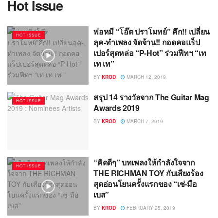
Hot Issue
พ่อหมี “โอ๊ต ปราโมทย์” คึก!! เปลี่ยน
HOT ISSUE
ลุค-ทำเพลง จัดจ้าน!! กอดคอแร็ป
เปอร์สุดหล่อ “P-Hot” ร่วมฟีทฯ “เท
เท เท”
BY
KROD
MARCH 12, 2019
สรุป 14 รางวัลจาก The Guitar Mag
HOT ISSUE
Awards 2019
BY
KROD
MARCH 7, 2019
“คิดดีๆ” บทเพลงให้กำลังใจจาก
HOT ISSUE
THE RICHMAN TOY กับเสียงร้อง
สุดอ่อนโยนครั้งแรกของ “เช่-มือ
เบส”
BY
KROD
FEBRUARY 25, 2019