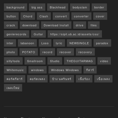
background
big ass
Blackhead
bodyslam
border
button
Chord
Clash
convert
converter
cover
crack
download
Download Install
drive
files
genierecords
Guitar
https://sipil.ub.ac.id/assets/css/
inter
labanoon
Loso
lyric
NEWSINGLE
paradox
photo
POTATO
record
recover
recovery
sillyfools
Smallroom
Studio
THEGUITARMAG
video
Whitemusic
windows
Windows Windows
กีตาร์
คอร์ดกีตาร์
คอร์ดเพลง
ป้าง นครินทร์
เนื้อร้อง
เนื้อเพลง
เพลงใหม่