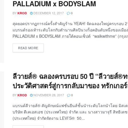
PALLADIUM x BODYSLAM
BY
DECEMBER 12, 2017
KROD
0
สุดยอดปรากฏการณ์ครั้งสำคัญร้าน YEAH! จัดฉลองใหญ่ครบรอบ 2
แบรนด์รองเท้าระดับโลกกับตำนานศิลปินวงร็อคอันดับหนึ่งของเมืองไ
PALLADIUM x BODYSLAM ภายใต้คอนเซ็ปต์ “walkwithme” (กรุงเ
READ MORE
ลีวายส์® ฉลองครบรอบ 50 ปี “ลีวายส์®ทร
ประวัติศาสตร์สู่การกลับมาของ ทรักเกอร
BY
NOVEMBER 28, 2017
KROD
0
แบรนด์ลีวายส์® สัญลักษณ์แฟชั่นยีนส์ชั้นนำระดับโลกนำโดย มิสเตอ
บริษัท ดีเคเอสเอช (ประเทศไทย) จำกัด และ นางสาวมาจุรี สิทธิเดช
(ประเทศไทย) จำกัดจัดงาน LEVI’S® 50...