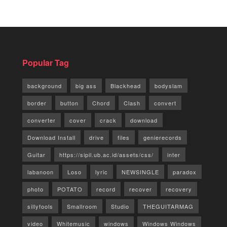
Popular Tag
background
big ass
Blackhead
bodyslam
border
button
Chord
Clash
convert
converter
cover
crack
download
Download Install
drive
files
genierecords
Guitar
https://sipil.ub.ac.id/assets/css/
inter
labanoon
Loso
lyric
NEWSINGLE
paradox
photo
POTATO
record
recover
recovery
sillyfools
Smallroom
Studio
THEGUITARMAG
video
Whitemusic
windows
Windows Windows