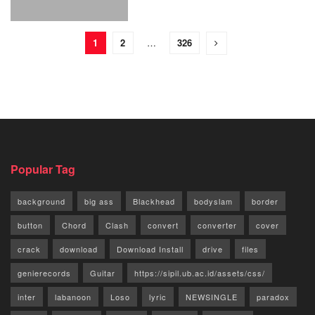
1
2
…
326
Popular Tag
background
big ass
Blackhead
bodyslam
border
button
Chord
Clash
convert
converter
cover
crack
download
Download Install
drive
files
genierecords
Guitar
https://sipil.ub.ac.id/assets/css/
inter
labanoon
Loso
lyric
NEWSINGLE
paradox