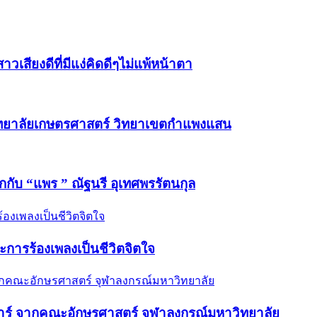
วเสียงดีที่มีแง่คิดดีๆไม่แพ้หน้าตา
วิทยาลัยเกษตรศาสตร์ วิทยาเขตกำแพงแสน
ักกับ “แพร ” ณัฐนรี อุเทศพรรัตนกุล
และการร้องเพลงเป็นชีวิตจิตใจ
กีตาร์ จากคณะอักษรศาสตร์ จุฬาลงกรณ์มหาวิทยาลัย