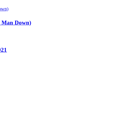
ee Man Down)
021