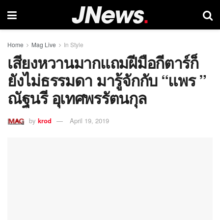
Home
Mag Live
In Style
เสียงหวานมากแถมฝีมือกีตาร์ก็
ยังไม่ธรรมดา มารู้จักกับ “แพร ”
ณัฐนรี อุเทศพรรัตนกุล
by
krod
April 19, 2019