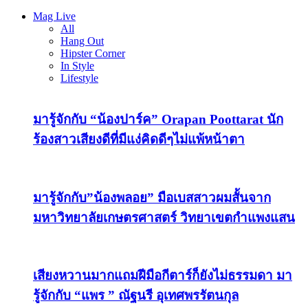
Mag Live
All
Hang Out
Hipster Corner
In Style
Lifestyle
มารู้จักกับ “น้องปาร์ค” Orapan Poottarat นัก
ร้องสาวเสียงดีที่มีแง่คิดดีๆไม่แพ้หน้าตา
มารู้จักกับ”น้องพลอย” มือเบสสาวผมสั้นจาก
มหาวิทยาลัยเกษตรศาสตร์ วิทยาเขตกำแพงแสน
เสียงหวานมากแถมฝีมือกีตาร์ก็ยังไม่ธรรมดา มา
รู้จักกับ “แพร ” ณัฐนรี อุเทศพรรัตนกุล