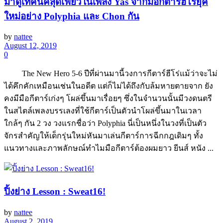
มาดูเทคนิคสุดเฟี้ยวในเพลง Yas จากมือกีตาร์ฮีโร่ยุค
ใหม่อย่าง Polyphia และ Chon กัน
by
nattee
August 12, 2019
0
The New Hero 5-6 ปีที่ผ่านมานี้วงการกีตาร์ฮีโร่แม้ว่าจะไม่
ได้คึกคักเหมือนเช่นในอดีต แต่ก็ไม่ได้ถึงกับล้มหายตายจาก ยัง
คงมีมือกีตาร์เก่งๆ โผล่ขึ้นมาเรื่อยๆ ซึ่งในจำนวนนั้นมีวงดนตรี
ในสไตล์เพลงบรรเลงที่ใช้กีตาร์เป็นตัวนำโผล่ขึ้นมาในเวลา
ใกล้ๆ กัน 2 วง วงแรกชื่อว่า Polyphia นี่เป็นหนึ่งในวงที่เป็นตัว
จักรสำคัญให้เด็กรุ่นใหม่หันมาเล่นกีตาร์การฉีกกฎเดิมๆ ทั้ง
แนวทางและภาพลักษณ์ทำไมมือกีตาร์ต้องผมยาว ยีนส์ หนัง ...
ปิ้งย่าง Lesson : Sweat16!
by
nattee
August 2, 2019