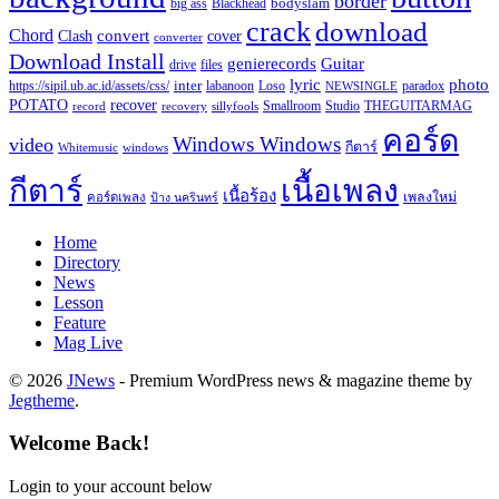
border
Blackhead
bodyslam
big ass
crack
download
Chord
Clash
convert
cover
converter
Download Install
Guitar
genierecords
files
drive
lyric
photo
https://sipil.ub.ac.id/assets/css/
inter
paradox
labanoon
Loso
NEWSINGLE
recover
POTATO
record
recovery
sillyfools
Smallroom
Studio
THEGUITARMAG
คอร์ด
Windows Windows
video
กีตาร์
Whitemusic
windows
กีตาร์
เนื้อเพลง
เนื้อร้อง
เพลงใหม่
คอร์ดเพลง
ป้าง นครินทร์
Home
Directory
News
Lesson
Feature
Mag Live
© 2026
JNews
- Premium WordPress news & magazine theme by
Jegtheme
.
Welcome Back!
Login to your account below