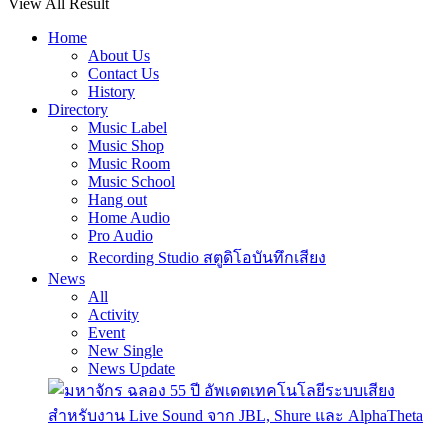
View All Result
Home
About Us
Contact Us
History
Directory
Music Label
Music Shop
Music Room
Music School
Hang out
Home Audio
Pro Audio
Recording Studio สตูดิโอบันทึกเสียง
News
All
Activity
Event
New Single
News Update