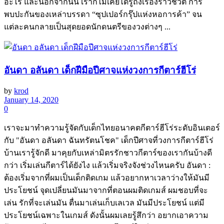
อะไร และนอกจากนั้น เราก็ไม่เคยได้รู้ถึงเรื่องราวชีวิต การ
พบปะกันของเหล่าบรรดา “ซุปเปอร์กรุ๊ปแห่งหอการค้า” จน
แต่ละคนกลายเป็นสุดยอดนักดนตรีของวงต่างๆ ...
อันดา อลันดา เด็กฝีมือปีศาจแห่งวงการกีตาร์ฮีโร่
by
krod
January 14, 2020
0
เราจะมาทำความรู้จัดกับเด็กไทยอนาคตกีตาร์ฮีโร่ระดับอินเตอร์
กับ "อันดา อลันดา ฉันทรัตนโชค" เด็กปีศาจที่วงการกีตาร์ฮีโร่
บ้านเรารู้จักดี มาคุยกับเหล่ามิตรรักชาวกีตาร์ของเรากันบ้างดี
กว่า เริ่มเล่นกีตาร์ได้ยังไง แล้วเริ่มจริงจังช่วงไหนครับ อันดา :
ต้องเริ่มจากที่ผมเป็นเด็กติดเกม แล้วอยากหาเวลาว่างให้มันมี
ประโยชน์ จุดเปลี่ยนมันมาจากที่ตอนผมติดเกมส์ ผมชอบที่จะ
เล่น รักที่จะเล่นมัน ตื่นมาเล่นเก็บเลเวล มันมีประโยชน์ แต่มี
ประโยชน์เฉพาะในเกมส์ ดังนั้นผมเลยรู้สึกว่า อยากเอาความ