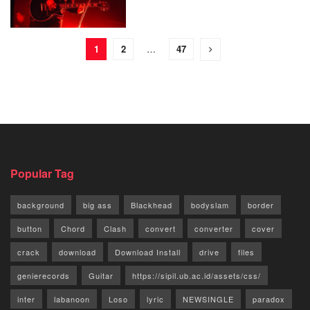
1
2
…
47
Popular Tag
background
big ass
Blackhead
bodyslam
border
button
Chord
Clash
convert
converter
cover
crack
download
Download Install
drive
files
genierecords
Guitar
https://sipil.ub.ac.id/assets/css/
inter
labanoon
Loso
lyric
NEWSINGLE
paradox