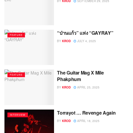
BY
KROD
SEPTEMBER 29, 2025
“ป่านแก้ว” แห่ง “GAYRAY”
FEATURE
BY
KROD
JULY 4, 2025
The Guitar Mag X Mile
FEATURE
Phakphum
BY
KROD
APRIL 25, 2025
Torrayot … Revenge Again
INTERVIEW
BY
KROD
APRIL 18, 2025