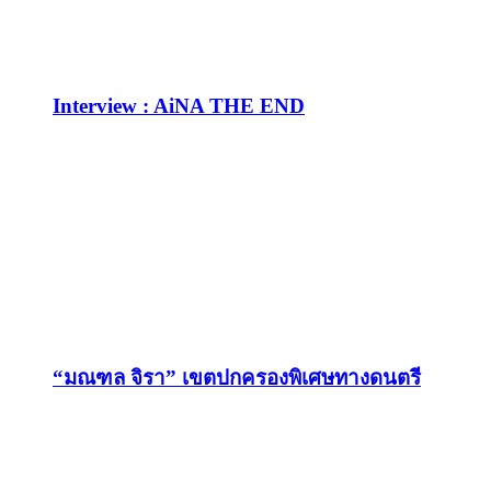
Interview : AiNA THE END
“มณฑล จิรา” เขตปกครองพิเศษทางดนตรี