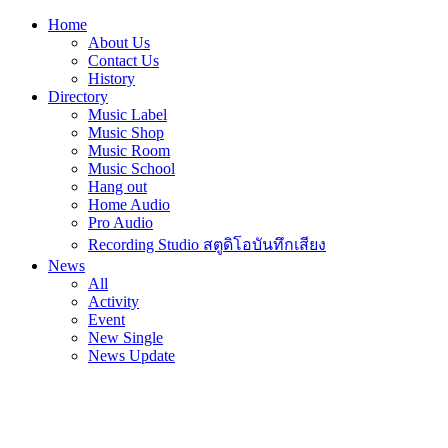
Home
About Us
Contact Us
History
Directory
Music Label
Music Shop
Music Room
Music School
Hang out
Home Audio
Pro Audio
Recording Studio สตูดิโอบันทึกเสียง
News
All
Activity
Event
New Single
News Update