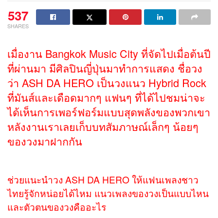
537
SHARES
เมื่องาน Bangkok Music City ที่จัดไปเมื่อต้นปี
ที่ผ่านมา มีศิลปินญี่ปุ่นมาทำการแสดง ชื่อวง
ว่า ASH DA HERO เป็นวงแนว Hybrid Rock
ที่มันส์และเดือดมากๆ แฟนๆ ที่ได้ไปชมน่าจะ
ได้เห็นการเพอร์ฟอร์มแบบสุดพลังของพวกเขา
หลังงานเราเลยเก็บบทสัมภาษณ์เล็กๆ น้อยๆ
ของวงมาฝากกัน
ช่วยแนะนำวง ASH DA HERO ให้แฟนเพลงชาว
ไทยรู้จักหน่อยได้ไหม แนวเพลงของวงเป็นแบบไหน
และตัวตนของวงคืออะไร