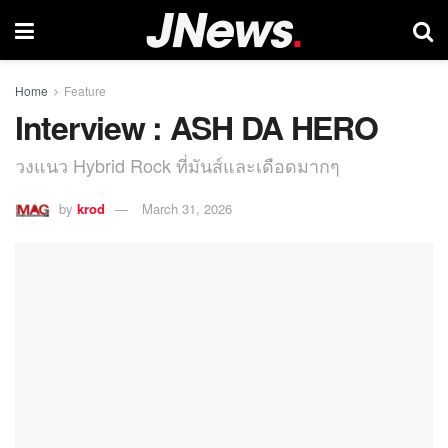
Home
Feature
Interview : ASH DA HERO
วงแนว Hybrid Rock ที่มันส์และเดือดมากๆ
by
krod
March 31, 2026