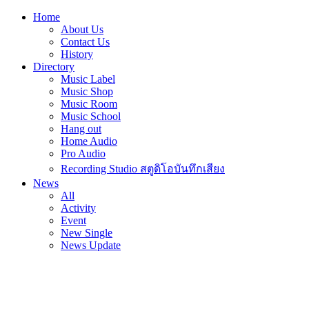
Home
About Us
Contact Us
History
Directory
Music Label
Music Shop
Music Room
Music School
Hang out
Home Audio
Pro Audio
Recording Studio สตูดิโอบันทึกเสียง
News
All
Activity
Event
New Single
News Update