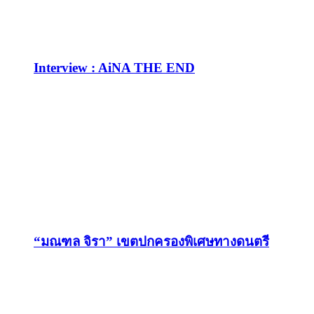
Interview : AiNA THE END
“มณฑล จิรา” เขตปกครองพิเศษทางดนตรี