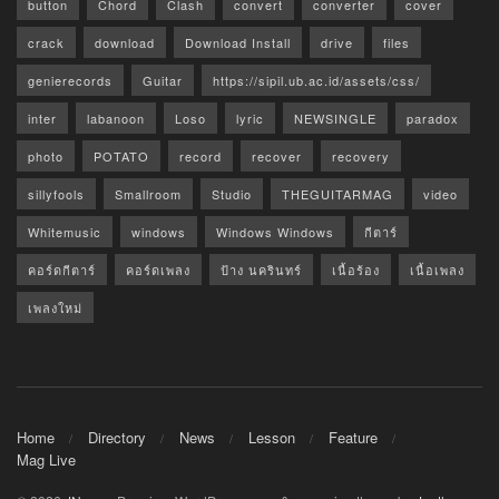
button
Chord
Clash
convert
converter
cover
crack
download
Download Install
drive
files
genierecords
Guitar
https://sipil.ub.ac.id/assets/css/
inter
labanoon
Loso
lyric
NEWSINGLE
paradox
photo
POTATO
record
recover
recovery
sillyfools
Smallroom
Studio
THEGUITARMAG
video
Whitemusic
windows
Windows Windows
กีตาร์
คอร์ดกีตาร์
คอร์ดเพลง
ป้าง นครินทร์
เนื้อร้อง
เนื้อเพลง
เพลงใหม่
Home
Directory
News
Lesson
Feature
Mag Live