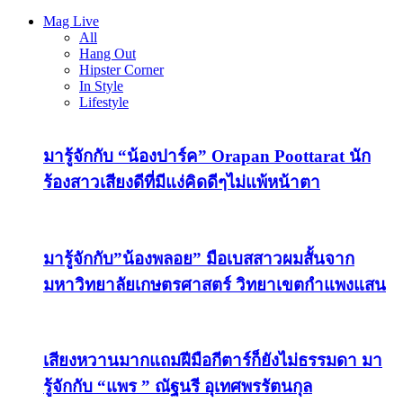
Mag Live
All
Hang Out
Hipster Corner
In Style
Lifestyle
มารู้จักกับ “น้องปาร์ค” Orapan Poottarat นัก
ร้องสาวเสียงดีที่มีแง่คิดดีๆไม่แพ้หน้าตา
มารู้จักกับ”น้องพลอย” มือเบสสาวผมสั้นจาก
มหาวิทยาลัยเกษตรศาสตร์ วิทยาเขตกำแพงแสน
เสียงหวานมากแถมฝีมือกีตาร์ก็ยังไม่ธรรมดา มา
รู้จักกับ “แพร ” ณัฐนรี อุเทศพรรัตนกุล