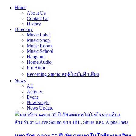
Home
About Us
Contact Us
History
Directory
Music Label
Music Shop
Music Room
Music School
Hang out
Home Audio
Pro Audio
Recording Studio สตูดิโอบันทึกเสียง
News
All
Activity
Event
New Single
News Update