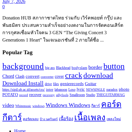
July 7, 2026
0
Donation HUB สภากาชาดไทย ร่วมกับ เวิร์คพอยท์ กรุ๊ป และ
พันธมิตร ประสบความสำเร็จอย่างงดงามในการจัดคอนเสิร์ต
การกุศลเชื่อมหัวใจคน 3 GEN “The Giving Concert 3
Generations 1 Heart” ในเจเนอเรชันที่ 2 ภายใต้ชื่อ ...
Popular Tag
background
button
border
Blackhead
bodyslam
big ass
crack
download
Chord
Clash
convert
cover
converter
Download Install
Guitar
genierecords
files
drive
lyric
photo
https://sipil.ub.ac.id/assets/css/
inter
paradox
labanoon
Loso
NEWSINGLE
recover
POTATO
record
recovery
sillyfools
Smallroom
Studio
THEGUITARMAG
คอร์ด
Windows Windows
video
กีตาร์
Whitemusic
windows
กีตาร์
เนื้อเพลง
เนื้อร้อง
เพลงใหม่
คอร์ดเพลง
ป้าง นครินทร์
Home