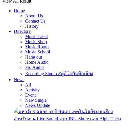
View All Result
Home
About Us
Contact Us
History
Directory
Music Label
Music Shop
Music Room
Music School
Hang out
Home Audio
Pro Audio
Recording Studio สตูดิโอบันทึกเสียง
News
All
Activity
Event
New Single
News Update