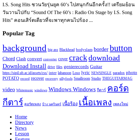
I.S. Song Hits ชวนวัยรุ่นยุค 60’s ไปสนุกกันอีกครั้ง!! เตรียมย้อน
วันวานไปกับ “Sound Of The 60’s : Radio On Stage by I.S. Song
Hits” คอนเสิร์ตเดียวที่จะพาทุกคนไปร้อง ...
Popular Tag
background
button
border
Blackhead
bodyslam
big ass
crack
download
Chord
Clash
convert
cover
converter
Download Install
Guitar
genierecords
files
drive
lyric
photo
https://sipil.ub.ac.id/assets/css/
inter
paradox
labanoon
Loso
NEWSINGLE
recover
POTATO
record
recovery
sillyfools
Smallroom
Studio
THEGUITARMAG
คอร์ด
Windows Windows
video
กีตาร์
Whitemusic
windows
กีตาร์
เนื้อเพลง
เนื้อร้อง
เพลงใหม่
คอร์ดเพลง
ป้าง นครินทร์
Home
Directory
News
Lesson
Feature