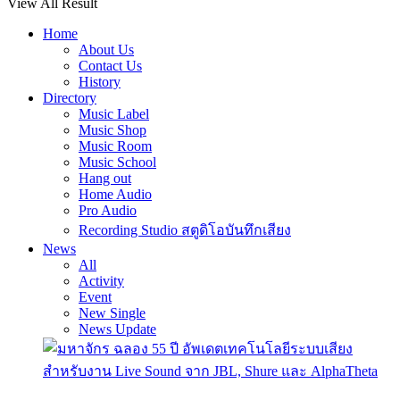
View All Result
Home
About Us
Contact Us
History
Directory
Music Label
Music Shop
Music Room
Music School
Hang out
Home Audio
Pro Audio
Recording Studio สตูดิโอบันทึกเสียง
News
All
Activity
Event
New Single
News Update