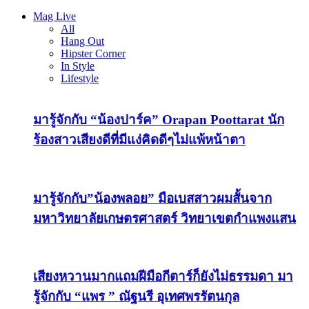
Mag Live
All
Hang Out
Hipster Corner
In Style
Lifestyle
มารู้จักกับ “น้องปาร์ค” Orapan Poottarat นัก
ร้องสาวเสียงดีที่มีแง่คิดดีๆไม่แพ้หน้าตา
มารู้จักกับ”น้องพลอย” มือเบสสาวผมสั้นจาก
มหาวิทยาลัยเกษตรศาสตร์ วิทยาเขตกำแพงแสน
เสียงหวานมากแถมฝีมือกีตาร์ก็ยังไม่ธรรมดา มา
รู้จักกับ “แพร ” ณัฐนรี อุเทศพรรัตนกุล