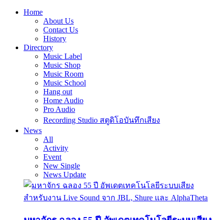
Home
About Us
Contact Us
History
Directory
Music Label
Music Shop
Music Room
Music School
Hang out
Home Audio
Pro Audio
Recording Studio สตูดิโอบันทึกเสียง
News
All
Activity
Event
New Single
News Update