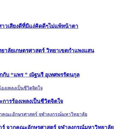
วเสียงดีที่มีแง่คิดดีๆไม่แพ้หน้าตา
วิทยาลัยเกษตรศาสตร์ วิทยาเขตกำแพงแสน
ักกับ “แพร ” ณัฐนรี อุเทศพรรัตนกุล
และการร้องเพลงเป็นชีวิตจิตใจ
กีตาร์ จากคณะอักษรศาสตร์ จุฬาลงกรณ์มหาวิทยาลัย