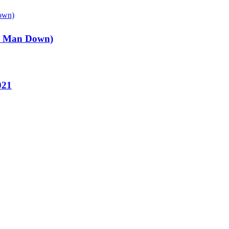
ee Man Down)
021