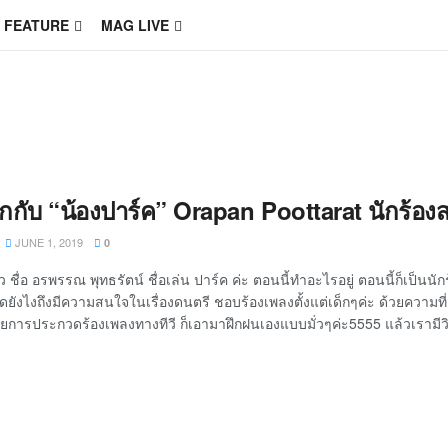
FEATURE
MAG LIVE
จักกับ “น้องปาร์ค” Orapan Poottarat นักร้องสา
JUNE 1, 2019
0
ชื่อ อรพรรณ พุทธรัตน์ ชื่อเล่น ปาร์ค ค่ะ ตอนนี้ทำอะไรอยู่ ตอนนี้ก็เป็นนั
ิดยังไงถึงมีความสนใจในเรื่องดนตรี ชอบร้องเพลงตั้งแต่เด็กๆค่ะ ด้วยความ
ยการประกวดร้องเพลงทางทีวี ก็เอามาฝึกฝนเองแบบมั่วๆค่ะ5555 แล้วเรามีวิธ