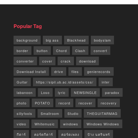
Popular Tag
background
big ass
Blackhead
bodyslam
border
button
Chord
Clash
convert
converter
cover
crack
download
Download Install
drive
files
genierecords
Guitar
https://sipil.ub.ac.id/assets/css/
inter
labanoon
Loso
lyric
NEWSINGLE
paradox
photo
POTATO
record
recover
recovery
sillyfools
Smallroom
Studio
THEGUITARMAG
video
Whitemusic
windows
Windows Windows
กีตาร์
คอร์ดกีตาร์
คอร์ดเพลง
ป้าง นครินทร์