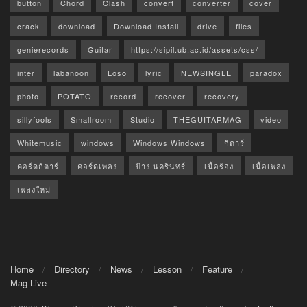
button
Chord
Clash
convert
converter
cover
crack
download
Download Install
drive
files
genierecords
Guitar
https://sipil.ub.ac.id/assets/css/
inter
labanoon
Loso
lyric
NEWSINGLE
paradox
photo
POTATO
record
recover
recovery
sillyfools
Smallroom
Studio
THEGUITARMAG
video
Whitemusic
windows
Windows Windows
กีตาร์
คอร์ดกีตาร์
คอร์ดเพลง
ป้าง นครินทร์
เนื้อร้อง
เนื้อเพลง
เพลงใหม่
Home
Directory
News
Lesson
Feature
Mag Live