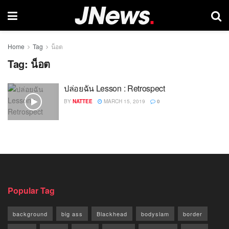
Home
Tag
น็อต
Tag:
น็อต
ปล่อยฉัน Lesson : Retrospect
BY
NATTEE
MARCH 15, 2019
0
Popular Tag
background
big ass
Blackhead
bodyslam
border