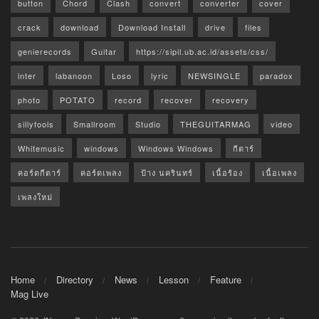
button
Chord
Clash
convert
converter
cover
crack
download
Download Install
drive
files
genierecords
Guitar
https://sipil.ub.ac.id/assets/css/
inter
labanoon
Loso
lyric
NEWSINGLE
paradox
photo
POTATO
record
recover
recovery
sillyfools
Smallroom
Studio
THEGUITARMAG
video
Whitemusic
windows
Windows Windows
กีตาร์
คอร์ดกีตาร์
คอร์ดเพลง
ป้าง นครินทร์
เนื้อร้อง
เนื้อเพลง
เพลงใหม่
Home
Directory
News
Lesson
Feature
Mag Live