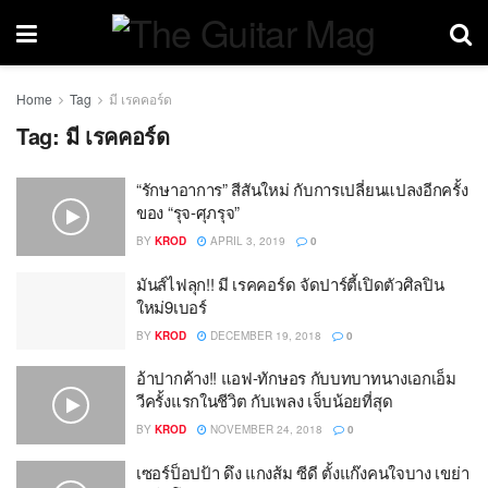
Home
Tag
มี เรคคอร์ด
Tag:
มี เรคคอร์ด
“รักษาอาการ” สีสันใหม่ กับการเปลี่ยนแปลงอีกครั้ง
ของ “รุจ-ศุภรุจ”
BY
KROD
APRIL 3, 2019
0
มันส์ไฟลุก!! มี เรคคอร์ด จัดปาร์ตี้เปิดตัวศิลปิน
ใหม่9เบอร์
BY
KROD
DECEMBER 19, 2018
0
อ้าปากค้าง!! แอฟ-ทักษอร กับบทบาทนางเอกเอ็ม
วีครั้งแรกในชีวิต กับเพลง เจ็บน้อยที่สุด
BY
KROD
NOVEMBER 24, 2018
0
เซอร์ป็อปป้า ดึง แกงส้ม ซีดี ตั้งแก๊งคนใจบาง เขย่า