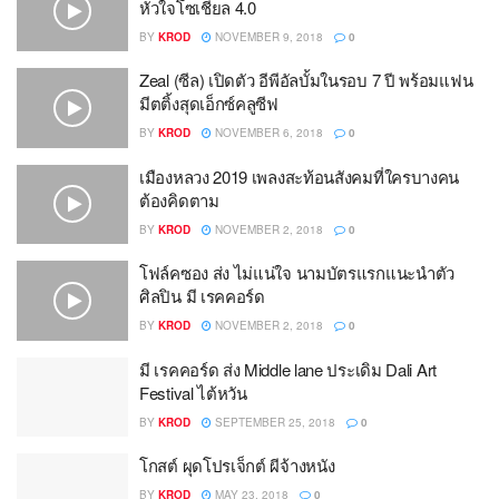
หัวใจโซเชียล 4.0
BY
KROD
NOVEMBER 9, 2018
0
Zeal (ซีล) เปิดตัว อีพีอัลบั้มในรอบ 7 ปี พร้อมแฟน
มีตติ้งสุดเอ็กซ์คลูซีฟ
BY
KROD
NOVEMBER 6, 2018
0
เมืองหลวง 2019 เพลงสะท้อนสังคมที่ใครบางคน
ต้องคิดตาม
BY
KROD
NOVEMBER 2, 2018
0
โฟล์คซอง ส่ง ไม่แน่ใจ นามบัตรแรกแนะนำตัว
ศิลปิน มี เรคคอร์ด
BY
KROD
NOVEMBER 2, 2018
0
มี เรคคอร์ด ส่ง Middle lane ประเดิม Dali Art
Festival ไต้หวัน
BY
KROD
SEPTEMBER 25, 2018
0
โกสต์ ผุดโปรเจ็กต์ ผีจ้างหนัง
BY
KROD
MAY 23, 2018
0