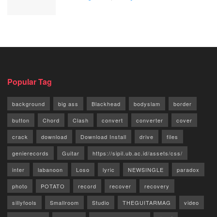
Popular Tag
background
big ass
Blackhead
bodyslam
border
button
Chord
Clash
convert
converter
cover
crack
download
Download Install
drive
files
genierecords
Guitar
https://sipil.ub.ac.id/assets/css/
inter
labanoon
Loso
lyric
NEWSINGLE
paradox
photo
POTATO
record
recover
recovery
sillyfools
Smallroom
Studio
THEGUITARMAG
video