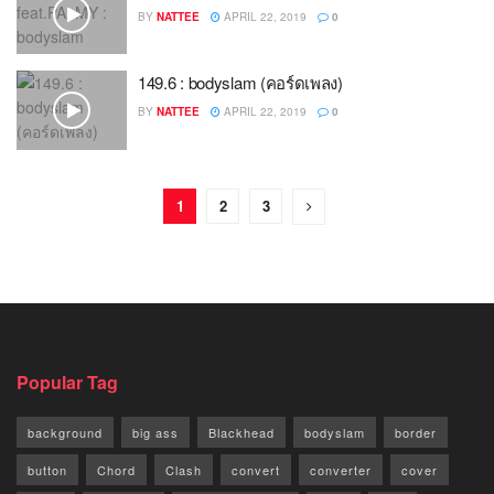
BY
NATTEE
APRIL 22, 2019
0
149.6 : bodyslam (คอร์ดเพลง)
BY
NATTEE
APRIL 22, 2019
0
1
2
3
Popular Tag
background
big ass
Blackhead
bodyslam
border
button
Chord
Clash
convert
converter
cover