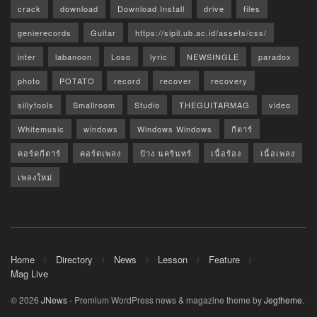
crack
download
Download Install
drive
files
genierecords
Guitar
https://sipil.ub.ac.id/assets/css/
inter
labanoon
Loso
lyric
NEWSINGLE
paradox
photo
POTATO
record
recover
recovery
sillyfools
Smallroom
Studio
THEGUITARMAG
video
Whitemusic
windows
Windows Windows
กีตาร์
คอร์ดกีตาร์
คอร์ดเพลง
ป้าง นครินทร์
เนื้อร้อง
เนื้อเพลง
เพลงใหม่
Home
Directory
News
Lesson
Feature
Mag Live
© 2026
JNews
- Premium WordPress news & magazine theme by
Jegtheme
.