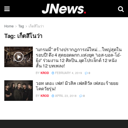
Home
Tag
เก็ตสึโนว่า
Tag:
เก็ตสึโนว่า
“แกรมมี่” สร้างปรากฎการณ์ใหม่…ใหญ่สุดใน
รอบปี! ดึง 4 สุดยอดผกก.แห่งยุค “เอส-บอล-โอ๋-
ย้ง” ร่วมงาน 12 ศิลปิน..ผุดโปรเจ็กต์ 12 หนัง
สั้น 12 บทเพลง!
BY
KROD
FEBRUARY 4, 2019
0
วอท เดอะ เฟส! มิวสิค เฟสติวัล เฟสอะร้ายยย
โคดวัยรุ่น!
BY
KROD
APRIL 23, 2018
0