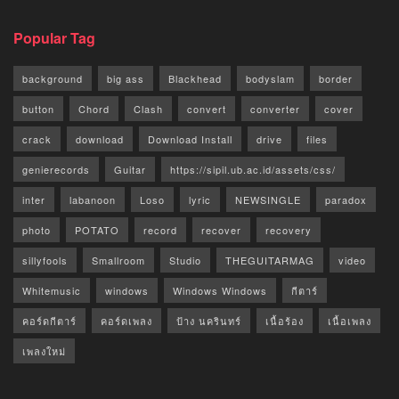
Popular Tag
background
big ass
Blackhead
bodyslam
border
button
Chord
Clash
convert
converter
cover
crack
download
Download Install
drive
files
genierecords
Guitar
https://sipil.ub.ac.id/assets/css/
inter
labanoon
Loso
lyric
NEWSINGLE
paradox
photo
POTATO
record
recover
recovery
sillyfools
Smallroom
Studio
THEGUITARMAG
video
Whitemusic
windows
Windows Windows
กีตาร์
คอร์ดกีตาร์
คอร์ดเพลง
ป้าง นครินทร์
เนื้อร้อง
เนื้อเพลง
เพลงใหม่