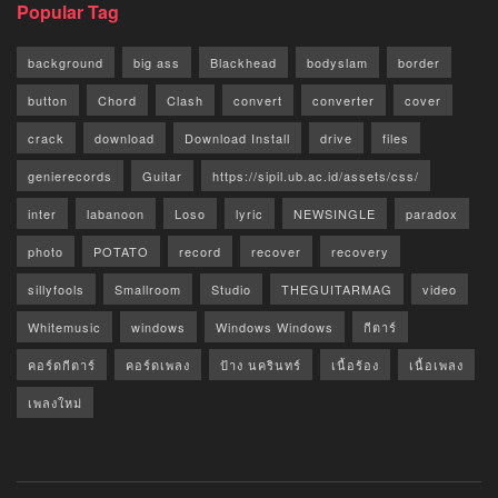
Popular Tag
background
big ass
Blackhead
bodyslam
border
button
Chord
Clash
convert
converter
cover
crack
download
Download Install
drive
files
genierecords
Guitar
https://sipil.ub.ac.id/assets/css/
inter
labanoon
Loso
lyric
NEWSINGLE
paradox
photo
POTATO
record
recover
recovery
sillyfools
Smallroom
Studio
THEGUITARMAG
video
Whitemusic
windows
Windows Windows
กีตาร์
คอร์ดกีตาร์
คอร์ดเพลง
ป้าง นครินทร์
เนื้อร้อง
เนื้อเพลง
เพลงใหม่