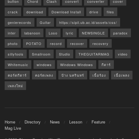
button
Chord
Clash
convert
converter
cover
crack
download
Download Install
drive
files
genierecords
Guitar
https://sipil.ub.ac.id/assets/css/
inter
labanoon
Loso
lyric
NEWSINGLE
paradox
photo
POTATO
record
recover
recovery
sillyfools
Smallroom
Studio
THEGUITARMAG
video
Whitemusic
windows
Windows Windows
กีตาร์
คอร์ดกีตาร์
คอร์ดเพลง
ป้าง นครินทร์
เนื้อร้อง
เนื้อเพลง
เพลงใหม่
Home
Directory
News
Lesson
Feature
Mag Live