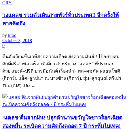
วงแคลช รวมตัวเดินสายทัวร์ทั่วประเทศ!! อีกครั้งให้
หายคิดถึง
by
krod
October 3, 2018
0
คืนสังเวียนขึ้นเวทีสาดความเดือด ส่งความมันส์!! ได้อย่างสม
ศักดิ์ศรีเจ้าพ่อวงร็อกทีเดียว สำหรับ วง “แคลช” ที่ประกอบ
ด้วย แบงค์–ปรีติ บารมีอนันต์ (ร้องนำ), พล–คชภัค ผลธนโชติ
(กีตาร์), แฮ็ค–ฐาปนา ณ บางช้าง (กีตาร์), สุ่ม–สุกฤษณ์ ศรีเปา
รยะ (เบส) และ ...
‘แคลช’ตื่นจากฝัน! ปลุกตำนานขวัญใจชาวร็อกเฉียด
สองหมื่น ระเบิดความคิดถึงตลอด 7 ปี กระหึ่มไบเทค!