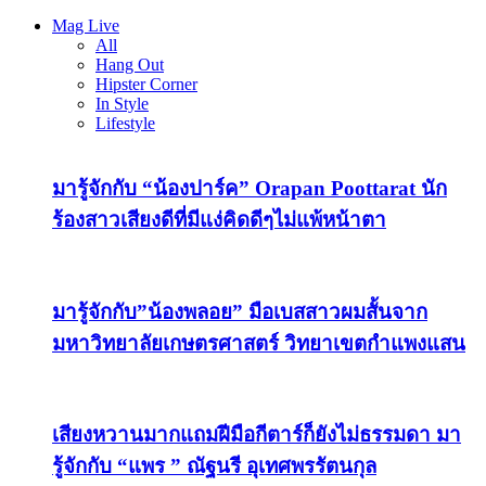
Mag Live
All
Hang Out
Hipster Corner
In Style
Lifestyle
มารู้จักกับ “น้องปาร์ค” Orapan Poottarat นัก
ร้องสาวเสียงดีที่มีแง่คิดดีๆไม่แพ้หน้าตา
มารู้จักกับ”น้องพลอย” มือเบสสาวผมสั้นจาก
มหาวิทยาลัยเกษตรศาสตร์ วิทยาเขตกำแพงแสน
เสียงหวานมากแถมฝีมือกีตาร์ก็ยังไม่ธรรมดา มา
รู้จักกับ “แพร ” ณัฐนรี อุเทศพรรัตนกุล