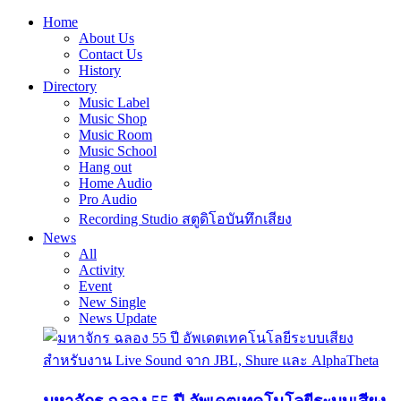
Home
About Us
Contact Us
History
Directory
Music Label
Music Shop
Music Room
Music School
Hang out
Home Audio
Pro Audio
Recording Studio สตูดิโอบันทึกเสียง
News
All
Activity
Event
New Single
News Update