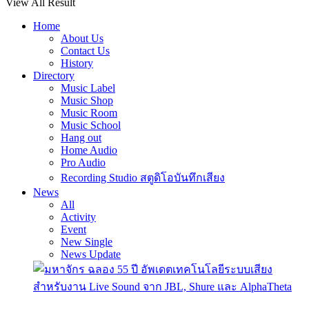
View All Result
Home
About Us
Contact Us
History
Directory
Music Label
Music Shop
Music Room
Music School
Hang out
Home Audio
Pro Audio
Recording Studio สตูดิโอบันทึกเสียง
News
All
Activity
Event
New Single
News Update