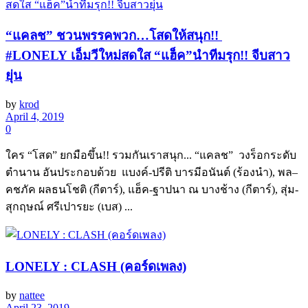
“แคลช” ชวนพรรคพวก…โสดให้สนุก!!
#LONELY เอ็มวีใหม่สดใส “แฮ็ค”นำทีมรุก!! จีบสาว
ยุ่น
by
krod
April 4, 2019
0
ใคร “โสด” ยกมือขึ้น!! รวมกันเราสนุก... ​“แคลช” วงร็อกระดับ
ตำนาน อันประกอบด้วย แบงค์-ปรีติ บารมีอนันต์ (ร้องนำ), พล–
คชภัค ผลธนโชติ (กีตาร์), แฮ็ค-ฐาปนา ณ บางช้าง (กีตาร์), สุ่ม-
สุกฤษณ์ ศรีเปารยะ (เบส) ...
LONELY : CLASH (คอร์ดเพลง)
by
nattee
April 23, 2019