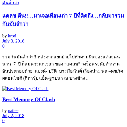
แคลช ตื่น!!…มาเจอเพื่อนเก่า 7 ปีที่คิดถึง…กลับมารวม
กันมันส์กว่า
by
krod
July 3, 2018
0
รวมกันมันส์กว่า!! หลังจากแยกย้ายไปทำตามฝันของแต่ละคน
นาน 7 ปี ก็สมควรแก่เวลา ของ “แคลช” วงร็อคระดับตำนาน
อันประกอบด้วย แบงค์- ปรีติ บารมีอนันต์ (ร้องนำ), พล –คชภัค
ผลธนโชติ (กีตาร์), แฮ็ค-ฐาปนา ณ บางช้าง ...
Best Memory Of Clash
by
nattee
July 2, 2018
0