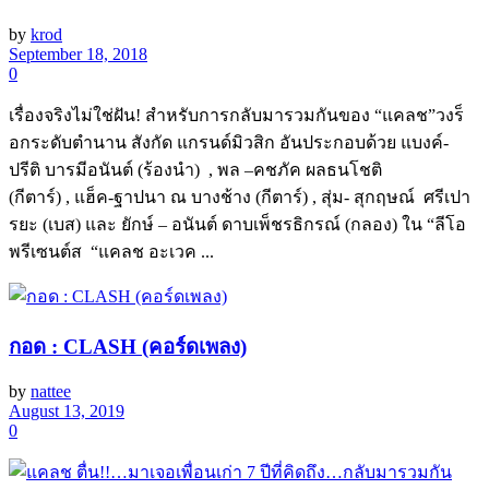
by
krod
September 18, 2018
0
เรื่องจริงไม่ใช่ฝัน! สำหรับการกลับมารวมกันของ “แคลช”วงร็
อกระดับตำนาน สังกัด แกรนด์มิวสิก อันประกอบด้วย แบงค์-
ปรีติ บารมีอนันต์ (ร้องนำ) , พล –คชภัค ผลธนโชติ
(กีตาร์) , แฮ็ค-ฐาปนา ณ บางช้าง (กีตาร์) , สุ่ม- สุกฤษณ์ ศรีเปา
รยะ (เบส) และ ยักษ์ – อนันต์ ดาบเพ็ชรธิกรณ์ (กลอง) ใน “ลีโอ
พรีเซนต์ส “แคลช อะเวค ...
กอด : CLASH (คอร์ดเพลง)
by
nattee
August 13, 2019
0