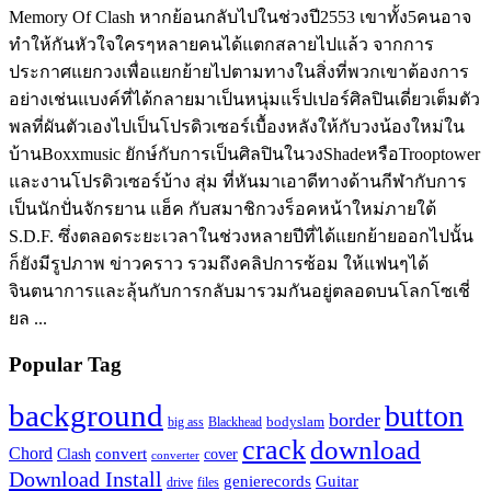
Memory Of Clash หากย้อนกลับไปในช่วงปี2553 เขาทั้ง5คนอาจ
ทำให้กันหัวใจใครๆหลายคนได้แตกสลายไปแล้ว จากการ
ประกาศแยกวงเพื่อแยกย้ายไปตามทางในสิ่งที่พวกเขาต้องการ
อย่างเช่นแบงค์ที่ได้กลายมาเป็นหนุ่มแร็ปเปอร์ศิลปินเดี่ยวเต็มตัว
พลที่ผันตัวเองไปเป็นโปรดิวเซอร์เบื้องหลังให้กับวงน้องใหม่ใน
บ้านBoxxmusic ยักษ์กับการเป็นศิลปินในวงShadeหรือTrooptower
และงานโปรดิวเซอร์บ้าง สุ่ม ที่หันมาเอาดีทางด้านกีฬากับการ
เป็นนักปั่นจักรยาน แฮ็ค กับสมาชิกวงร็อคหน้าใหม่ภายใต้
S.D.F. ซึ่งตลอดระยะเวลาในช่วงหลายปีที่ได้แยกย้ายออกไปนั้น
ก็ยังมีรูปภาพ ข่าวคราว รวมถึงคลิปการซ้อม ให้แฟนๆได้
จินตนาการและลุ้นกับการกลับมารวมกันอยู่ตลอดบนโลกโซเชี่
ยล ...
Popular Tag
background
button
border
Blackhead
bodyslam
big ass
crack
download
Chord
Clash
convert
cover
converter
Download Install
Guitar
genierecords
files
drive