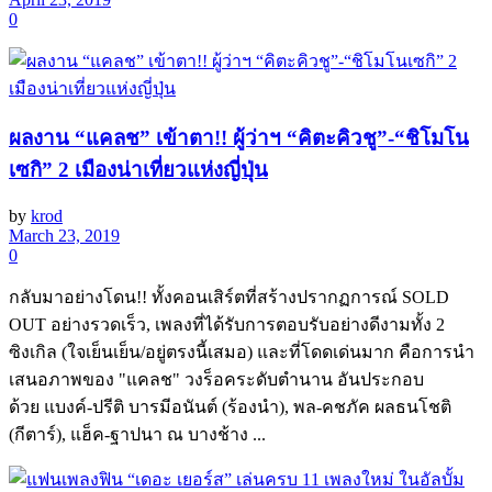
0
ผลงาน “แคลช” เข้าตา!! ผู้ว่าฯ “คิตะคิวชู”-“ชิโมโน
เซกิ” 2 เมืองน่าเที่ยวแห่งญี่ปุ่น
by
krod
March 23, 2019
0
กลับมาอย่างโดน!! ทั้งคอนเสิร์ตที่สร้างปรากฏการณ์ SOLD
OUT อย่างรวดเร็ว, เพลงที่ได้รับการตอบรับอย่างดีงามทั้ง 2
ซิงเกิล (ใจเย็นเย็น/อยู่ตรงนี้เสมอ) และที่โดดเด่นมาก คือการนำ
เสนอภาพของ "แคลช" วงร็อคระดับตำนาน อันประกอบ
ด้วย แบงค์-ปรีติ บารมีอนันต์ (ร้องนำ), พล-คชภัค ผลธนโชติ
(กีตาร์), แฮ็ค-ฐาปนา ณ บางช้าง ...