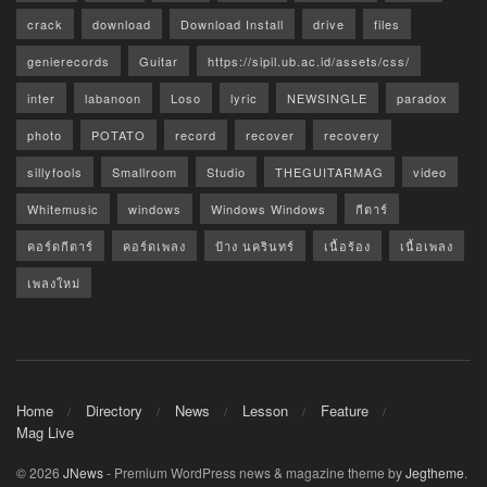
crack
download
Download Install
drive
files
genierecords
Guitar
https://sipil.ub.ac.id/assets/css/
inter
labanoon
Loso
lyric
NEWSINGLE
paradox
photo
POTATO
record
recover
recovery
sillyfools
Smallroom
Studio
THEGUITARMAG
video
Whitemusic
windows
Windows Windows
กีตาร์
คอร์ดกีตาร์
คอร์ดเพลง
ป้าง นครินทร์
เนื้อร้อง
เนื้อเพลง
เพลงใหม่
Home
Directory
News
Lesson
Feature
Mag Live
© 2026
JNews
- Premium WordPress news & magazine theme by
Jegtheme
.