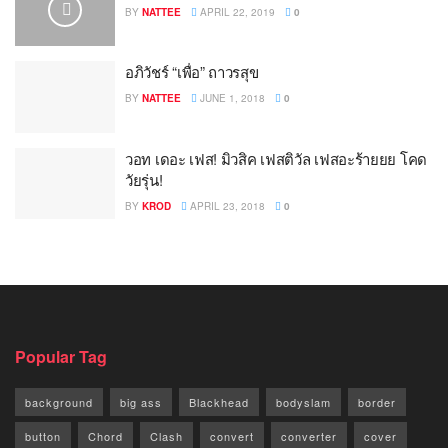
BY
NATTEE
APRIL 22, 2019
0
อภิวัชร์ “เพื่อ” ถาวรสุข
BY
NATTEE
JUNE 1, 2018
0
วอท เดอะ เฟส! มิวสิค เฟสติวัล เฟสอะร้ายยย โคด
วัยรุ่น!
BY
KROD
APRIL 23, 2018
0
Popular Tag
background
big ass
Blackhead
bodyslam
border
button
Chord
Clash
convert
converter
cover