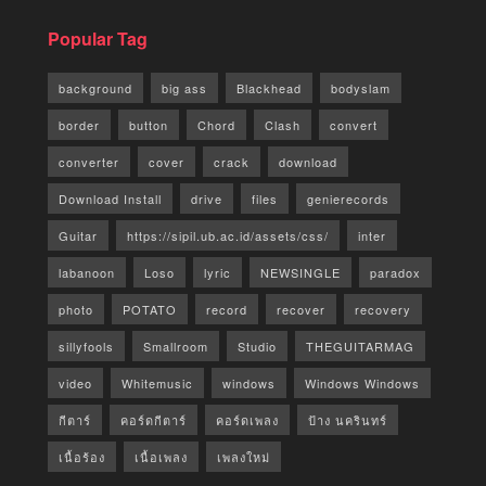
Popular Tag
background
big ass
Blackhead
bodyslam
border
button
Chord
Clash
convert
converter
cover
crack
download
Download Install
drive
files
genierecords
Guitar
https://sipil.ub.ac.id/assets/css/
inter
labanoon
Loso
lyric
NEWSINGLE
paradox
photo
POTATO
record
recover
recovery
sillyfools
Smallroom
Studio
THEGUITARMAG
video
Whitemusic
windows
Windows Windows
กีตาร์
คอร์ดกีตาร์
คอร์ดเพลง
ป้าง นครินทร์
เนื้อร้อง
เนื้อเพลง
เพลงใหม่