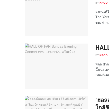
BY
KROD
วงดนตรีที
The Yers
ของพวกเข
HALL
BY
KROD
พี่ตุล ฝ
นั้นนะเพ
เพลงก็เพ
‘ฮอลล
ใกล้ช