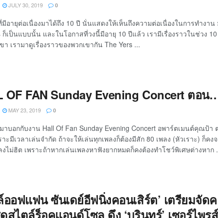
JULY 30, 2019
0
่มีอายุต่อเนื่องมาได้ถึง 10 ปี นั่นแสดงให้เห็นถึงความต่อเนื่องในการทำงาน
 ก็เป็นแบบนั้น และในโอกาสที่วงนี้มีอายุ 10 ปีแล้ว เรามีเรื่องราวในช่ว
า เรามาดูเรื่องราวของพวกเขากัน The Yers ...
 OF FAN Sunday Evening Concert ตอน…ห
MAY 23, 2019
0
ากมาบอกกับงาน Hall Of Fan Sunday Evening Concert อพาร์ตเมนต์คุณป้า ตอ
ราะมีเวลาเล่นจำกัด ถ้าจะให้เล่นทุกเพลงก็ต้องมีสัก 80 เพลง (หัวเราะ) ก็ค
ลงไม่ฮิต เพราะถ้าหากเล่นเพลงหาฟังยากหมดก็คงต้องทำโชว์พิเศษต่างหาก .
์ออฟแฟน ซันเดย์อีฟนิ่งคอนเสิร์ต’ เตรียมจัดค
ิดสไตล์ร็อคแอนด์โซล ดึง ‘บุรินทร์’ เซอร์ไพรส