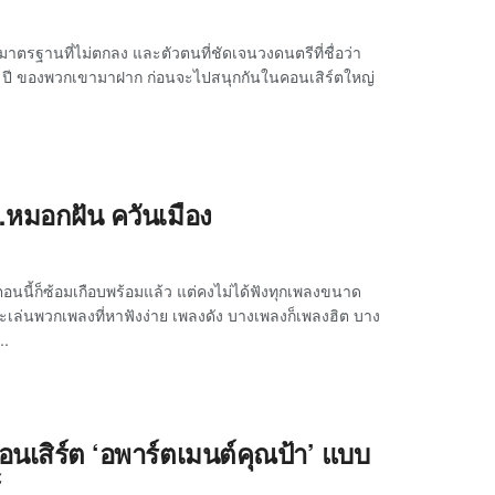
 มาตรฐานที่ไม่ตกลง และตัวตนที่ชัดเจนวงดนตรีที่ชื่อว่า
ง 10 ปี ของพวกเขามาฝาก ก่อนจะไปสนุกกันในคอนเสิร์ตใหญ่
มอกฝัน ควันเมือง
นนี้ก็ซ้อมเกือบพร้อมแล้ว แต่คงไม่ได้ฟังทุกเพลงขนาด
งจะเล่นพวกเพลงที่หาฟังง่าย เพลงดัง บางเพลงก็เพลงฮิต บาง
..
อนเสิร์ต ‘อพาร์ตเมนต์คุณป้า’ แบบ
์