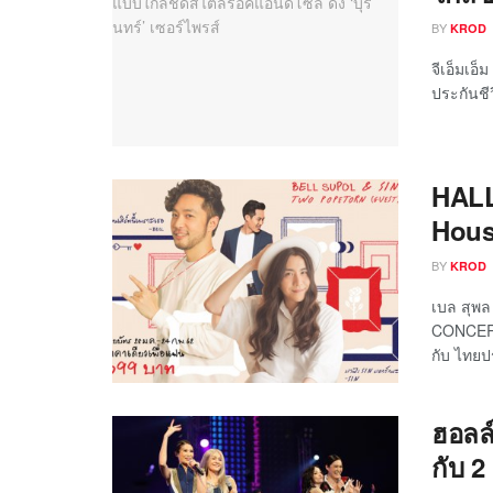
BY
KROD
จีเอ็มเอ
ประกันชีว
HALL
Hous
BY
KROD
เบล สุพ
CONCERT 
กับ ไทยป
ฮอลล์
กับ 2 