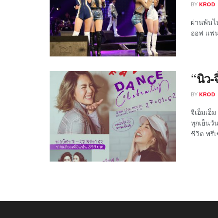
BY
KROD
ผ่านพ้นไ
ออฟ แฟน :
“นิว-
BY
KROD
จีเอ็มเอ
ทุกเย็นว
ชีวิต พรี