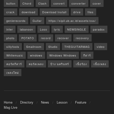
button
Chord
Clash
convert
converter
cover
crack
download
Download Install
drive
files
genierecords
Guitar
https://sipil.ub.ac.id/assets/css/
inter
labanoon
Loso
lyric
NEWSINGLE
paradox
photo
POTATO
record
recover
recovery
sillyfools
Smallroom
Studio
THEGUITARMAG
video
Whitemusic
windows
Windows Windows
กีตาร์
คอร์ดกีตาร์
คอร์ดเพลง
ป้าง นครินทร์
เนื้อร้อง
เนื้อเพลง
เพลงใหม่
Home
Directory
News
Lesson
Feature
Mag Live