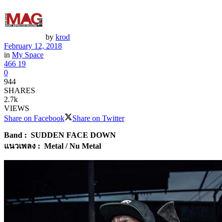
by
krod
February 12, 2018
in
My Space
466
19
0
944
SHARES
2.7k
VIEWS
Share on Facebook
Share on Twitter
Band : SUDDEN FACE DOWN
แนวเพลง : Metal / Nu Metal