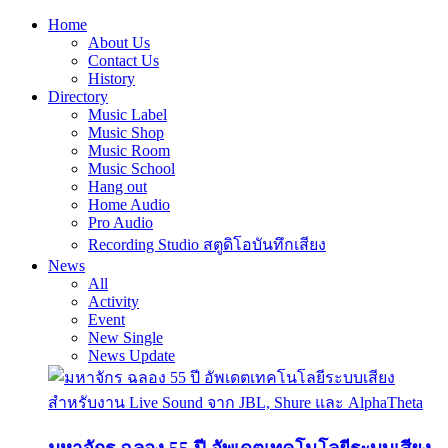
Home
About Us
Contact Us
History
Directory
Music Label
Music Shop
Music Room
Music School
Hang out
Home Audio
Pro Audio
Recording Studio สตูดิโอบันทึกเสียง
News
All
Activity
Event
New Single
News Update