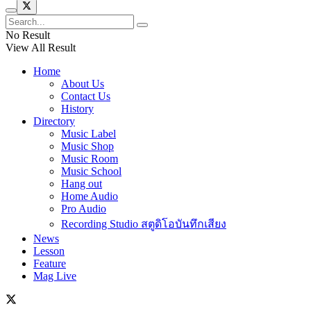
No Result
View All Result
Home
About Us
Contact Us
History
Directory
Music Label
Music Shop
Music Room
Music School
Hang out
Home Audio
Pro Audio
Recording Studio สตูดิโอบันทึกเสียง
News
Lesson
Feature
Mag Live