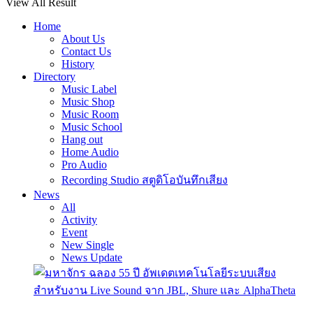
View All Result
Home
About Us
Contact Us
History
Directory
Music Label
Music Shop
Music Room
Music School
Hang out
Home Audio
Pro Audio
Recording Studio สตูดิโอบันทึกเสียง
News
All
Activity
Event
New Single
News Update