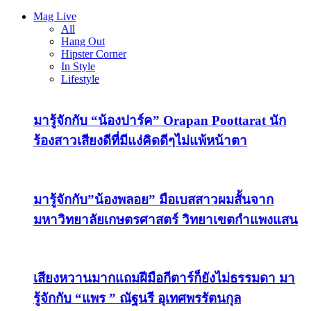
Mag Live
All
Hang Out
Hipster Corner
In Style
Lifestyle
มารู้จักกับ “น้องปาร์ค” Orapan Poottarat นัก
ร้องสาวเสียงดีที่มีแง่คิดดีๆไม่แพ้หน้าตา
มารู้จักกับ”น้องพลอย” มือเบสสาวผมสั้นจาก
มหาวิทยาลัยเกษตรศาสตร์ วิทยาเขตกำแพงแสน
เสียงหวานมากแถมฝีมือกีตาร์ก็ยังไม่ธรรมดา มา
รู้จักกับ “แพร ” ณัฐนรี อุเทศพรรัตนกุล