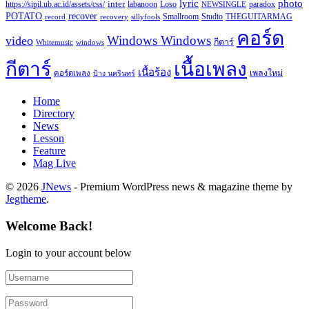
lyric
photo
https://sipil.ub.ac.id/assets/css/
inter
paradox
labanoon
Loso
NEWSINGLE
recover
POTATO
record
recovery
sillyfools
Smallroom
Studio
THEGUITARMAG
คอร์ด
Windows Windows
video
กีตาร์
Whitemusic
windows
กีตาร์
เนื้อเพลง
เนื้อร้อง
เพลงใหม่
คอร์ดเพลง
ป้าง นครินทร์
Home
Directory
News
Lesson
Feature
Mag Live
© 2026
JNews
- Premium WordPress news & magazine theme by
Jegtheme
.
Welcome Back!
Login to your account below