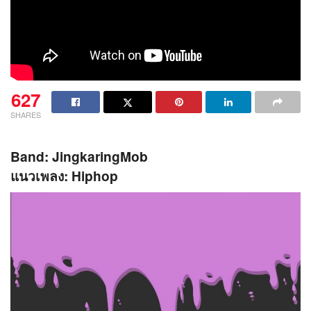
627
SHARES
Band: JingkaringMob
แนวเพลง: Hiphop