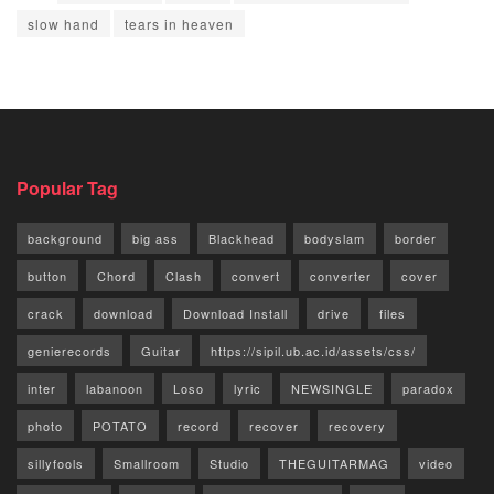
slow hand
tears in heaven
Popular Tag
background
big ass
Blackhead
bodyslam
border
button
Chord
Clash
convert
converter
cover
crack
download
Download Install
drive
files
genierecords
Guitar
https://sipil.ub.ac.id/assets/css/
inter
labanoon
Loso
lyric
NEWSINGLE
paradox
photo
POTATO
record
recover
recovery
sillyfools
Smallroom
Studio
THEGUITARMAG
video