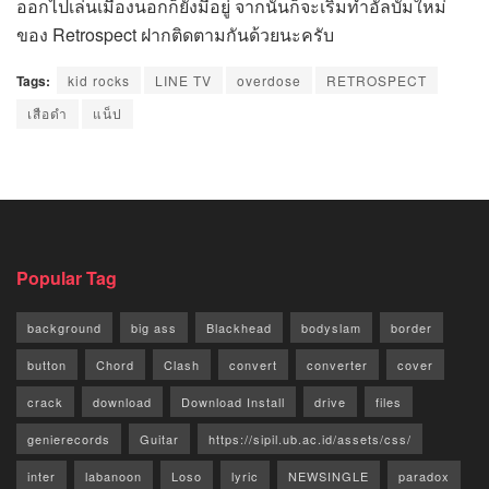
ออกไปเล่นเมืองนอกก็ยังมีอยู่ จากนั้นก็จะเริ่มทำอัลบั้มใหม่
ของ Retrospect ฝากติดตามกันด้วยนะครับ
Tags:
kid rocks
LINE TV
overdose
RETROSPECT
เสือดำ
แน็ป
Popular Tag
background
big ass
Blackhead
bodyslam
border
button
Chord
Clash
convert
converter
cover
crack
download
Download Install
drive
files
genierecords
Guitar
https://sipil.ub.ac.id/assets/css/
inter
labanoon
Loso
lyric
NEWSINGLE
paradox