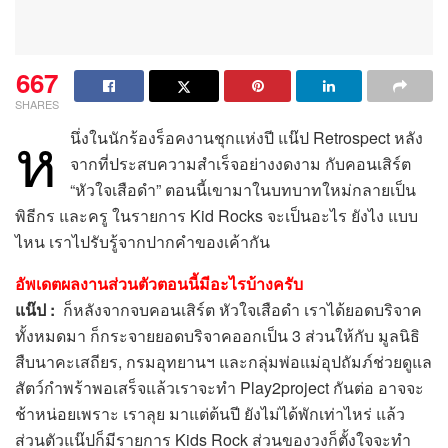
667
SHARES
ห
นึ่งในนักร้องร็อคงานชุกแห่งปี แน๊ป Retrospect หลัง
จากที่ประสบความสำเร็จอย่างงดงาม กับคอนเสิร์ต
“หัวใจเสือดำ” ตอนนี้เขามาในบทบาทใหม่กลายเป็น
พิธีกร และครู ในรายการ Kid Rocks จะเป็นอะไร ยังไง แบบ
ไหน เราไปรับรู้จากปากคำของเค้ากัน
อัพเดตผลงานส่วนตัวตอนนี้มีอะไรบ้างครับ
แน๊ป
:
ก็หลังจากจบคอนเสิร์ต หัวใจเสือดำ เราได้ยอดบริจาค
ทั้งหมดมา ก็กระจายยอดบริจาคออกเป็น 3 ส่วนให้กับ มูลนิธิ
สืบนาคะเสถียร, กรมอุทยานฯ และกลุ่มพ่อแม่อุปถัมภ์ช่วยดูแล
สัตว์กำพร้าพอเสร็จแล้วเราจะทำ Play2project กันต่อ อาจจะ
ช้าหน่อยเพราะ เราลุย มาแต่ต้นปี ยังไม่ได้พักเท่าไหร่ แล้ว
ส่วนตัวแน๊ปก็มีรายการ Kids Rock ส่วนของวงก็ตั้งใจจะทำ