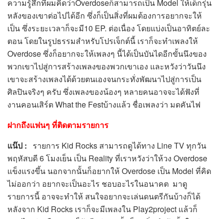
ความรู้สึกที่ผมคิดว่าOverdoseก็สามารถเป็น Model ให้เด็กรุ่น
หลังของเขาต่อไปได้อีก ซึ่งก็เป็นสิ่งที่ผมต้องการอยากจะให้
เป็น ซึ่งระยะเวลาก็จะมี10 EP. ต่อเนื่อง โดยแบ่งเป็นอาทิตย์ละ
ตอน โดยในรูปธรรมสำหรับโปรเจ็กต์นี้ เราก็จะทำเพลงให้
Overdose ซึ่งก็อยากจะให้เพลงๆ นี้ได้เป็นบันไดอีกขั้นนึงของ
พวกเขาไปสู่การสร้างเพลงของพวกเขาเอง และหวังว่าวันนึง
เขาจะสร้างเพลงได้ด้วยตนเองจนกระทั่งพัฒนาไปสู่การเป็น
ศิลปินจริงๆ ครับ ซึ่งเพลงของน้องๆ หลายคนอาจจะได้ฟังที่
งานคอนเสิร์ต What the Festบ้างแล้ว ชื่อเพลงว่า มดคันไฟ
ฝากถึงแฟนๆ ที่ติดตามรายการ
แน๊ป
:
รายการ Kid Rocks สามารถดูได้ทาง Line TV ทุกวัน
พฤหัสบดี 6 โมงเย็น เป็น Reality ที่เราหวังว่าให้วง Overdose
แข็งแรงขึ้น นอกจากนั้นก็อยากให้ Overdose เป็น Model ที่คิด
ไม่ออกว่า อยากจะเป็นอะไร ชอบอะไรในอนาคต มาดู
รายการนี้ อาจจะทำให้ สนใจอยากจะเล่นดนตรีกันบ้างก็ได้
หลังจาก Kid Rocks เราก็จะมีเพลงใน Play2project แล้วก็