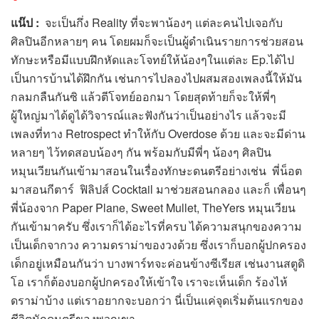
แน๊ป
:
จะเป็นกึ่ง Reality ที่จะพาน้องๆ แต่ละคนไปเจอกับ
ศิลปินอีกหลายๆ คน โดยผมก็จะเป็นผู้ดำเนินรายการช่วยสอน
ทักษะหรือมีแบบฝึกหัดและโจทย์ให้น้องๆในแต่ละ Ep.ได้ไป
เป็นการบ้านได้ฝึกกัน เช่นการไปลองไปผสมสองเพลงนี้ให้มัน
กลมกลืนกันซิ แล้วตีโจทย์ออกมา โดยสุดท้ายก็จะให้พี่ๆ
ผู้ใหญ่มาได้ดูได้วิจารณ์และฟังกันว่าเป็นอย่างไร แล้วจะมี
เพลงที่ทาง Retrospect ทำให้กับ Overdose ด้วย และจะมีด่าน
หลายๆ ไว้ทดสอบน้องๆ กัน พร้อมกับมีพี่ๆ น้องๆ ศิลปิน
หมุนเวียนกันเข้ามาสอนในเรื่องทักษะดนตรีอย่างเช่น พี่น็อต
มาสอนกีตาร์ ฟิลิปส์ Cocktail มาช่วยสอนกลอง และก็ เพื่อนๆ
พี่น้องจาก Paper Plane, Sweet Mullet, TheYers หมุนเวียน
กันเข้ามาครับ ซึ่งเราก็ได้อะไรที่ครบ ได้ความสนุกของความ
เป็นเด็กจากวง ความดราม่าของวงด้วย ซึ่งเราก็บอกผู้ปกครอง
เด็กอยู่เหมือนกันว่า บางพาร์ทจะค่อนข้างซีเรียส เช่นงานสตูดิ
โอ เราก็ต้องบอกผู้ปกครองให้เข้าใจ เราจะเห็นเด็ก ร้องไห้
ดราม่าบ้าง แต่เราอยากจะบอกว่า นี่เป็นแค่จุดเริ่มต้นแรกของ
ชีวิตนักดนตรีของพวกเขา