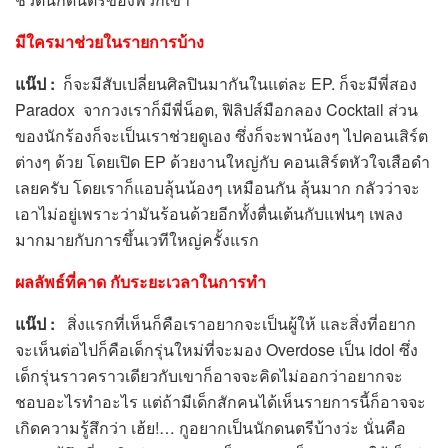
มีใครมาช่วยในรายการบ้าง
แน๊ป
:
ก็จะมีสับเปลี่ยนศิลปินมากันในแต่ละ EP. ก็จะมีพี่สอง
Paradox จากวงเราก็มีพี่น็อต, ฟิลิปส์มือกลอง Cocktail ส่วน
ของนักร้องก็จะเป็นเราช่วยดูเอง ซึ่งก็จะพาน้องๆ ไปคอนเสิร์ต
ต่างๆ ด้วย โดยเปิด EP ด้วยงานใหญ่กับ คอนเสิร์ตหัวใจเสือดำ
เลยครับ โดยเราก็แอบลุ้นน้องๆ เหมือนกัน ลุ้นมาก กลัวว่าจะ
เอาไม่อยู่เพราะว่ามันร้อนด้วยอีกทั้งตื่นเต้นกับแฟนๆ เพลง
มากมายกับการขึ้นเวทีใหญ่ครั้งแรก
ผลลัพธ์ที่คาด กับระยะเวลาในการทำ
แน๊ป
:
สิ่งแรกที่เห็นก็คือเราอยากจะเป็นผู้ให้ และสิ่งที่อยาก
จะเห็นต่อไปก็คือเด็กรุ่นใหม่ที่จะมอง Overdose เป็น idol ซึ่ง
เด็กรุ่นราวคราวเดียวกับเขาก็อาจจะคิดไม่ออกว่าอยากจะ
ชอบอะไรทำอะไร แต่ถ้ามีเด็กสักคนได้เห็นรายการนี้ก็อาจจะ
เกิดความรู้สึกว่า เฮ้ย!… กูอยากเป็นนักดนตรีบ้างว่ะ นั่นคือ