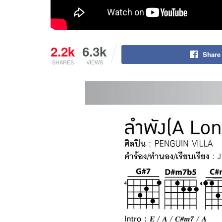
2.2k
6.3k
Share
SHARES
VIEWS