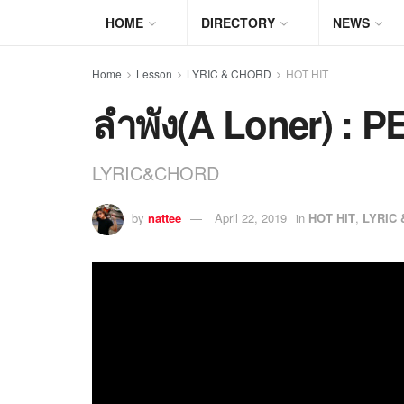
HOME
DIRECTORY
NEWS
Home
Lesson
LYRIC & CHORD
HOT HIT
ลำพัง(A Loner) : 
LYRIC&CHORD
by
nattee
April 22, 2019
in
HOT HIT
,
LYRIC