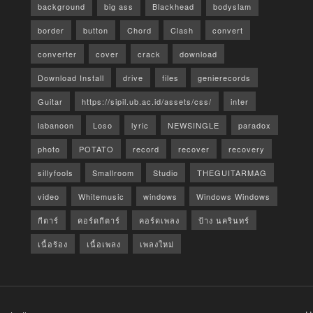
background
big ass
Blackhead
bodyslam
border
button
Chord
Clash
convert
converter
cover
crack
download
Download Install
drive
files
genierecords
Guitar
https://sipil.ub.ac.id/assets/css/
inter
labanoon
Loso
lyric
NEWSINGLE
paradox
photo
POTATO
record
recover
recovery
sillyfools
Smallroom
Studio
THEGUITARMAG
video
Whitemusic
windows
Windows Windows
กีตาร์
คอร์ดกีตาร์
คอร์ดเพลง
ป้าง นครินทร์
เนื้อร้อง
เนื้อเพลง
เพลงใหม่