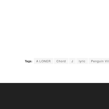
Tags:
A LONER
Chord
J
lyric
Penguin Vil