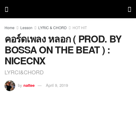
Home
Lesson
LYRIC & CHORD
HOT HIT
คอร์ดเพลง หลอก ( PROD. BY
BOSSA ON THE BEAT ) :
NICECNX
LYRCI&CHORD
by
nattee
April 9, 2019