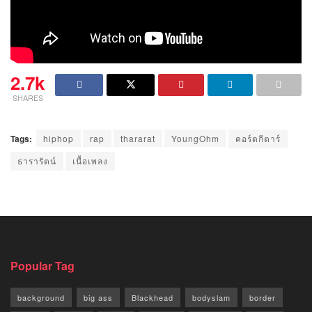
2.7k
SHARES
Tags:
hiphop
rap
thararat
YoungOhm
คอร์ดกีตาร์
ธารารัตน์
เนื้อเพลง
Popular Tag
background
big ass
Blackhead
bodyslam
border