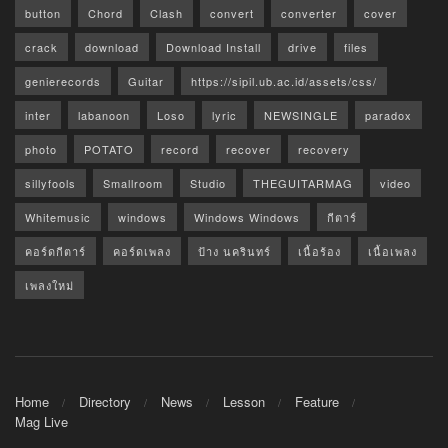
button
Chord
Clash
convert
converter
cover
crack
download
Download Install
drive
files
genierecords
Guitar
https://sipil.ub.ac.id/assets/css/
inter
labanoon
Loso
lyric
NEWSINGLE
paradox
photo
POTATO
record
recover
recovery
sillyfools
Smallroom
Studio
THEGUITARMAG
video
Whitemusic
windows
Windows Windows
กีตาร์
คอร์ดกีตาร์
คอร์ดเพลง
ป้าง นครินทร์
เนื้อร้อง
เนื้อเพลง
เพลงใหม่
Home
Directory
News
Lesson
Feature
Mag Live