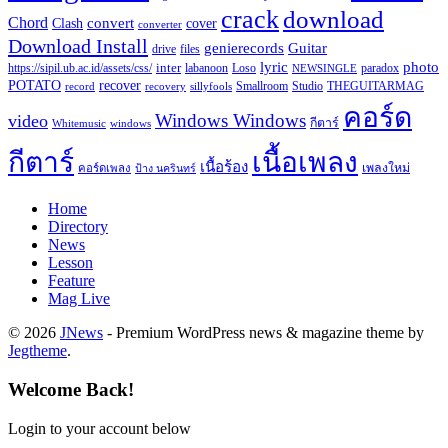
crack
download
Chord
Clash
convert
cover
converter
Download Install
Guitar
genierecords
files
drive
lyric
photo
https://sipil.ub.ac.id/assets/css/
inter
paradox
labanoon
Loso
NEWSINGLE
recover
POTATO
record
recovery
sillyfools
Smallroom
Studio
THEGUITARMAG
คอร์ด
Windows Windows
video
กีตาร์
Whitemusic
windows
กีตาร์
เนื้อเพลง
เนื้อร้อง
เพลงใหม่
คอร์ดเพลง
ป้าง นครินทร์
Home
Directory
News
Lesson
Feature
Mag Live
© 2026
JNews
- Premium WordPress news & magazine theme by
Jegtheme
.
Welcome Back!
Login to your account below