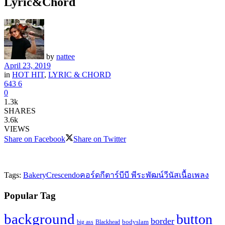
Lyric&Chord
by
nattee
April 23, 2019
in
HOT HIT
,
LYRIC & CHORD
643
6
0
1.3k
SHARES
3.6k
VIEWS
Share on Facebook
Share on Twitter
Tags:
Bakery
Crescendo
คอร์ดกีตาร์
บี
บี พีระพัฒน์
วีนัส
เนื้อเพลง
Popular Tag
background
button
border
Blackhead
bodyslam
big ass