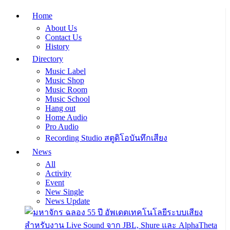
Home
About Us
Contact Us
History
Directory
Music Label
Music Shop
Music Room
Music School
Hang out
Home Audio
Pro Audio
Recording Studio สตูดิโอบันทึกเสียง
News
All
Activity
Event
New Single
News Update