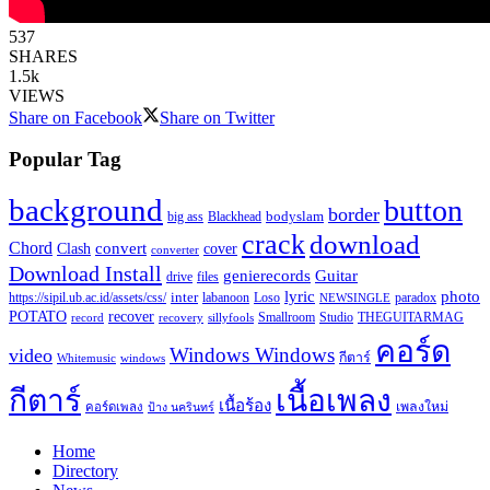
537
SHARES
1.5k
VIEWS
Share on Facebook
Share on Twitter
Popular Tag
background
button
border
Blackhead
bodyslam
big ass
crack
download
Chord
Clash
convert
cover
converter
Download Install
Guitar
genierecords
files
drive
lyric
photo
https://sipil.ub.ac.id/assets/css/
inter
paradox
labanoon
Loso
NEWSINGLE
recover
POTATO
record
recovery
sillyfools
Smallroom
Studio
THEGUITARMAG
คอร์ด
Windows Windows
video
กีตาร์
Whitemusic
windows
กีตาร์
เนื้อเพลง
เนื้อร้อง
เพลงใหม่
คอร์ดเพลง
ป้าง นครินทร์
Home
Directory