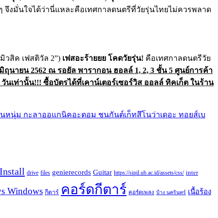
ๆ จึงมั่นใจได้ว่านี่แหละคื
อเทศกาลดนตรีที่วัยรุ่นไทยไม่
ควรพลาด
มิวสิค เฟสติวัล
2”
)
เฟสอะร้ายยย โคดวัยรุ่น!
คือ
เทศกาลดนตรีวัย
มิถุนายน
2562
ณ รอยัล พารากอน ฮอลล์
1, 2, 3
ชั้น
5
ศูนย์การค้า
3
วันเท่านั้น
!!!
ซื้อบัตรได้ที่เคาน์เตอร์เซอร์
วิส ออลล์ ทิคเก็ต ในร้าน
ีน
หนุ่ม กะลา
ออแกนิค
อะตอม ชนกันต์
เก็ทสึโนว่า
เดอะ ทอยส์
เบ
nstall
Guitar
genierecords
files
https://sipil.ub.ac.id/assets/css/
inter
drive
คอร์ดกีตาร์
s Windows
เนื้อร้อง
กีตาร์
คอร์ดเพลง
ป้าง นครินทร์