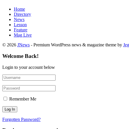
Home
Directory
News
Lesson
Feature
Mag Live
© 2026
JNews
- Premium WordPress news & magazine theme by
Je
Welcome Back!
Login to your account below
Remember Me
Forgotten Password?