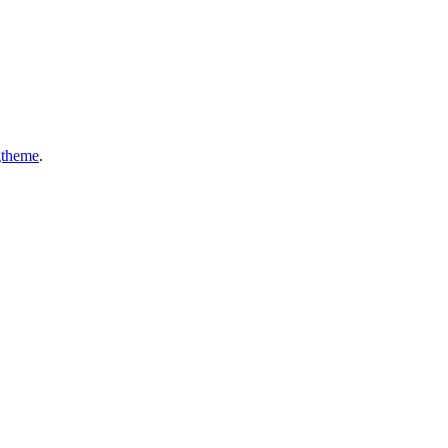
gtheme
.