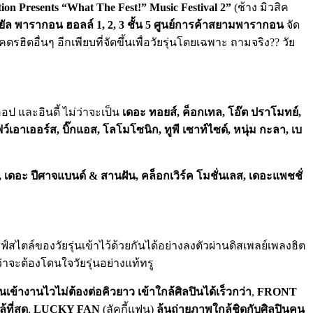
on Presents “What The Fest!” Music Festival 2”
(
ช้าง มิวสิค
ยัล พารากอน ฮอลล์
1, 2, 3
ชั้น
5
ศูนย์การค้าสยามพารากอน
จัด
ตรฮิตอื่นๆ อีกเพี
ยบที่จัดขึ้นเพื่อวัยรุ่
นโดยเฉพาะ ถามจริง
??
วัย
ฮอป และอินดี้ ไม่ว่าจะเป็น
เดอะ ทอยส์, ค็อกเทล, โอ๊ต ปราโมทย์,
ว์เอาเออร์ส, บิ๊กแอส, โลโมโซนิก, ทูพี เซาท์ไซด์, หนุ่ม กะลา, เบ
,
เดอะ ปีศาจแบนด์
&
สานฝัน
,
คล็อกเวิร์ค โมชั่นเลส
,
เดอะแพชชั่
์สไตล์
ของวัยรุ่นเข้าไว้ด้วยกันได้อย่
างลงตัวผ่านดิสเพลย์เพลงฮิต
่าจะต้องโดนใจวัยรุ่นอย่
างแท้ทรู
นเข้างานไวไม่ต้องต่อคิ
วยาว เข้าใกล้ศิลปินได้เร็วกว่า
,
FRONT
ที่สุด
,
LUCKY FAN
(ลัคกี้แฟน)
ลุ้นถ่ายภาพใกล้ชิดกับศิลปิ
นคน