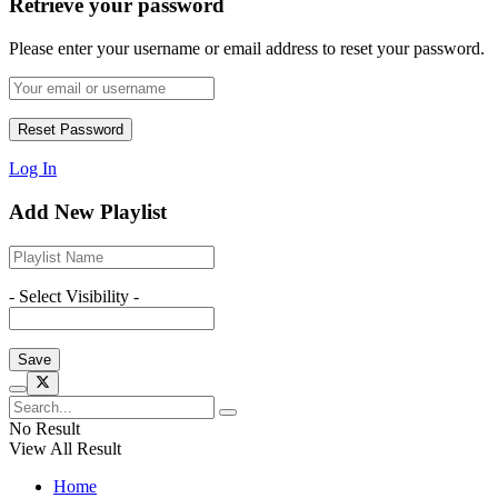
Retrieve your password
Please enter your username or email address to reset your password.
Log In
Add New Playlist
- Select Visibility -
No Result
View All Result
Home