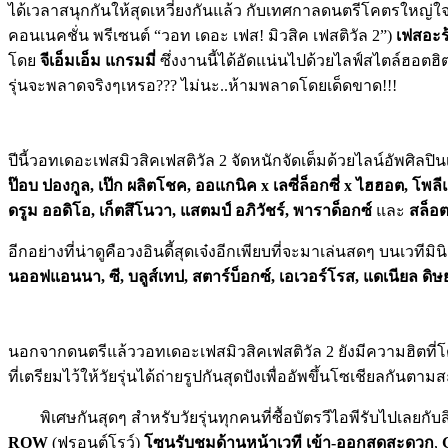
ได้เวลาสนุกกันให้สุดเหวี่ยงกั
นแล้ว กับเทศกาลดนตรีโคตรใหญ่
ใ
คอนเนคชั่น พรีเซนต์ “วอท เดอะ เฟส! มิวสิค เฟสติวัล
2”
)
เฟสอะร้
โดย
จีเอ็มเอ็ม แกรมมี่
ซึ่งงานนี้ได้อัดแน่นไปด้วยไลฟ์
สไตล์ฮอตฮิต
รุ่นจะพลาดจริงๆเหรอ
???
ไม่นะ..ห้ามพลาดโดยเด็ดขาด!!!
ปีนี้
วอทเดอะเฟสมิวสิคเฟสติวัล
2
จัดหนักจัดเต็มด้วยไลน์อัพศิลปิ
น
ป๊อบ ปองกูล, เป๊ก ผลิตโชค, ออแกนิค
x
เลซี่ล็อกซี่
x
ไฮฮอต, โพลีแค
ดรูม ออดิโอ, เก็ตสึโนวา, แสตมป์ อภิวัชร์, พาราด็อกซ์
และ
สล็อ
อีกอย่างที่น่าดูคือวงอินดี้สุ
ดเจ๋งอีกเพียบที่จะมาเล่นสดๆ บนเวทีมิน
นออฟแอนนา
,
ซี
,
บลูส์เทป
,
สตาร์บ็อกซ์
,
เอเวอร์โรส
,
แดเนียล ดิษ
นอกจากดนตรีแล้ววอทเดอะเฟสมิวสิ
คเฟสติวัล
2
ยังมีความฮิตที่โ
ที่
เตรียมไว้ให้วัยรุ่นได้ถ่ายรู
ปกันสุดปังเพื่ออัพขึ้นโซเชี
ยลกันตามสะ
พิเศษกันสุดๆ สำหรับวัยรุ่นทุกคนที่ซื้อบั
ตรวีไอพีรับไปเลยกับส
ROW
(ฟรอนต์โรว์)
โซนรับชมด้านหน้าเวที เข้า-ออกสุดสะดวก
,