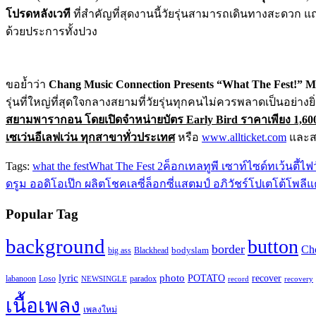
โปรดหลังเวที
ที่สำคัญที่สุดงานนี้วัยรุ่
นสามารถเดินทางสะดวก แถม
ด้วยประการทั้งปวง
ขอย้ำว่า
Chang Music Connection Presents
“
What The Fest
!”
Mu
รุ่นที่ใหญ่ที่
สุดใจกลางสยามที่
วัยรุ่นทุ
กคนไม่ควรพลาดเป็นอย่างยิ
สยามพารากอน โดยเปิดจำหน่ายบัตร
Early Bird
ราคาเพียง
1,60
เซเว่นอีเลฟเว่น ทุกสาขาทั่วประเทศ
หรือ
www
.
allticket
.
com
และสา
Tags:
what the fest
What The Fest 2
ค็อกเทล
ทูพี เซาท์ไซด์
ทเว้นตี้ไฟ
ดรูม ออดิโอ
เป๊ก ผลิตโชค
เลซี่ล็อกซี่
แสตมป์ อภิวัชร์
โปเตโต้
โพลี
Popular Tag
background
button
border
Ch
Blackhead
bodyslam
big ass
lyric
photo
recover
POTATO
paradox
labanoon
Loso
NEWSINGLE
record
recovery
เนื้อเพลง
เพลงใหม่