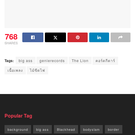
768
SHARES
Tags:
big ass
genierecords
The Lion
คอร์ดกีตาร์
เนื้อเพลง
ไม้ขีดไฟ
Popular Tag
background
big ass
Blackhead
bodyslam
border