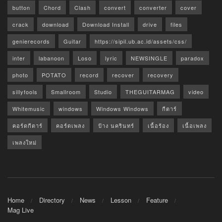
button
Chord
Clash
convert
converter
cover
crack
download
Download Install
drive
files
genierecords
Guitar
https://sipil.ub.ac.id/assets/css/
inter
labanoon
Loso
lyric
NEWSINGLE
paradox
photo
POTATO
record
recover
recovery
sillyfools
Smallroom
Studio
THEGUITARMAG
video
Whitemusic
windows
Windows Windows
กีตาร์
คอร์ดกีตาร์
คอร์ดเพลง
ป้าง นครินทร์
เนื้อร้อง
เนื้อเพลง
เพลงใหม่
Home
Directory
News
Lesson
Feature
Mag Live