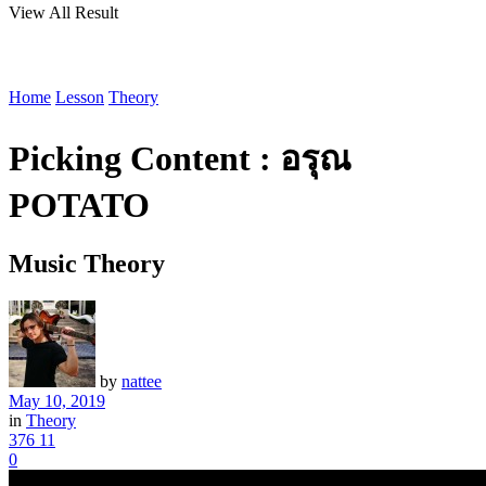
View All Result
Home
Lesson
Theory
Picking Content : อรุณ
POTATO
Music Theory
by
nattee
May 10, 2019
in
Theory
376
11
0