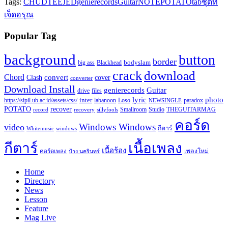
Tags:
CHUDTEEJED
genierecords
Guitar
NOTE
POTATO
tab
ชุดที่
เจ็ด
อรุณ
Popular Tag
background
button
border
Blackhead
bodyslam
big ass
crack
download
Chord
Clash
convert
cover
converter
Download Install
Guitar
genierecords
files
drive
lyric
photo
https://sipil.ub.ac.id/assets/css/
inter
paradox
labanoon
Loso
NEWSINGLE
recover
POTATO
record
recovery
sillyfools
Smallroom
Studio
THEGUITARMAG
คอร์ด
Windows Windows
video
กีตาร์
Whitemusic
windows
กีตาร์
เนื้อเพลง
เนื้อร้อง
เพลงใหม่
คอร์ดเพลง
ป้าง นครินทร์
Home
Directory
News
Lesson
Feature
Mag Live