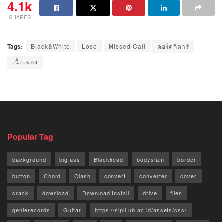
4.1k
SHARES
Tags:
Black&White
Loso
Missed Call
คอร์ดกีตาร์
เนื้อเพลง
Popular Tag
background
big ass
Blackhead
bodyslam
border
button
Chord
Clash
convert
converter
cover
crack
download
Download Install
drive
files
genierecords
Guitar
https://sipil.ub.ac.id/assets/css/