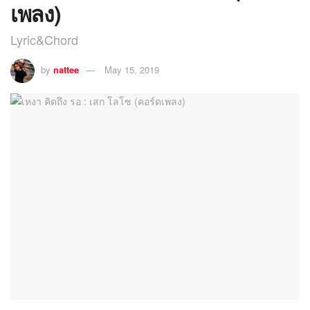
เพลง)
Lyric&Chord
by
nattee
May 15, 2019