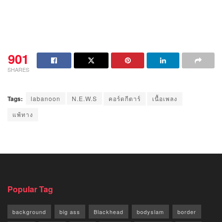
901
SHARES
Tags:
labanoon
N.E.W.S
คอร์ดกีตาร์
เนื้อเพลง
แพ้ทาง
Popular Tag
background
big ass
Blackhead
bodyslam
border