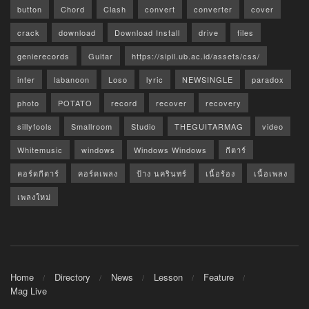
button
Chord
Clash
convert
converter
cover
crack
download
Download Install
drive
files
genierecords
Guitar
https://sipil.ub.ac.id/assets/css/
inter
labanoon
Loso
lyric
NEWSINGLE
paradox
photo
POTATO
record
recover
recovery
sillyfools
Smallroom
Studio
THEGUITARMAG
video
Whitemusic
windows
Windows Windows
กีตาร์
คอร์ดกีตาร์
คอร์ดเพลง
ป้าง นครินทร์
เนื้อร้อง
เนื้อเพลง
เพลงใหม่
Home
Directory
News
Lesson
Feature
Mag Live