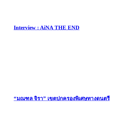
Interview : AiNA THE END
“มณฑล จิรา” เขตปกครองพิเศษทางดนตรี