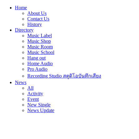
Home
About Us
Contact Us
History
Directory
Music Label
Music Shop
Music Room
Music School
Hang out
Home Audio
Pro Audio
Recording Studio สตูดิโอบันทึกเสียง
News
All
Activity
Event
New Single
News Update