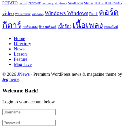
recover
POTATO
record
recovery
sillyfools
Smallroom
Studio
THEGUITARMAG
คอร์ด
Windows Windows
video
กีตาร์
Whitemusic
windows
กีตาร์
เนื้อเพลง
เนื้อร้อง
เพลงใหม่
คอร์ดเพลง
ป้าง นครินทร์
Home
Directory
News
Lesson
Feature
Mag Live
© 2026
JNews
- Premium WordPress news & magazine theme by
Jegtheme
.
Welcome Back!
Login to your account below