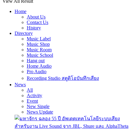
View All Result
Home
About Us
Contact Us
History
Directory
Music Label
Music Shop
Music Room
Music School
Hang out
Home Audio
Pro Audio
Recording Studio สตูดิโอบันทึกเสียง
News
All
Activity
Event
New Single
News Update