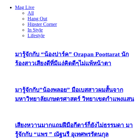
Mag Live
All
Hang Out
Hipster Corner
In Style
Lifestyle
มารู้จักกับ “น้องปาร์ค” Orapan Poottarat นัก
ร้องสาวเสียงดีที่มีแง่คิดดีๆไม่แพ้หน้าตา
มารู้จักกับ”น้องพลอย” มือเบสสาวผมสั้นจาก
มหาวิทยาลัยเกษตรศาสตร์ วิทยาเขตกำแพงแสน
เสียงหวานมากแถมฝีมือกีตาร์ก็ยังไม่ธรรมดา มา
รู้จักกับ “แพร ” ณัฐนรี อุเทศพรรัตนกุล