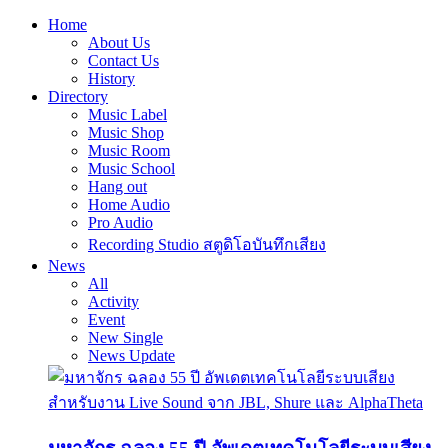
Home
About Us
Contact Us
History
Directory
Music Label
Music Shop
Music Room
Music School
Hang out
Home Audio
Pro Audio
Recording Studio สตูดิโอบันทึกเสียง
News
All
Activity
Event
New Single
News Update