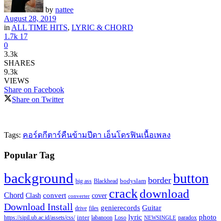
by
nattee
August 28, 2019
in
ALL TIME HITS
,
LYRIC & CHORD
1.7k
17
0
3.3k
SHARES
9.3k
VIEWS
Share on Facebook
Share on Twitter
Tags:
คอร์ดกีตาร์
คืนข้ามปี
ดา เอ็นโดรฟิน
เนื้อเพลง
Popular Tag
background
button
border
Blackhead
bodyslam
big ass
crack
download
Chord
Clash
convert
cover
converter
Download Install
Guitar
genierecords
files
drive
lyric
photo
https://sipil.ub.ac.id/assets/css/
inter
paradox
labanoon
Loso
NEWSINGLE