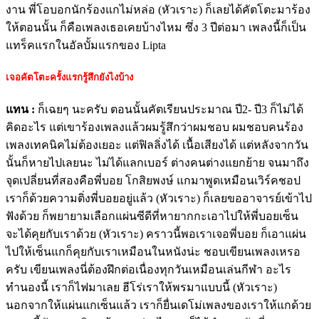
งาน พี่โอบอกนักร้องแกไม่หล่อ (หัวเราะ) ก็เลยได้คัตโตะมาร้อง
ให้ตอนนั้น ก็คือเพลงเธอเคยบ้างไหม ซึ่ง 3 ปีต่อมา เพลงนี้ก็เป็น
แทร็คแรกในอัลบั้มแรกของ Lipta
เจอคัตโตะครั้งแรกรู้สึกยังไงบ้าง
แทน
:
ก็เฉยๆ นะครับ ตอนนั้นคัตเรียนประมาณ ปี2- ปี3 ก็ไม่ได้
คิดอะไร แต่เขาร้องเพลงแล้วผมรู้สึกว่าผมชอบ ผมชอบคนร้อง
เพลงเทคนิคไม่ต้องเยอะ แต่ฟิลลิ่งได้ เนื้อเสียงได้ แต่หลังจากวัน
นั้นก็หายไปเลยนะ ไม่ได้แลกเบอร์ ต่างคนต่างแยกย้าย จนมาถึง
จุดเปลี่ยนที่สองคือพี่บอย โกสิยพงษ์ แกมาพูดเหมือนเวิร์คชอป
เราก็ด้วยความติ่งพี่บอยอยู่แล้ว (หัวเราะ) ก็เลยขออาจารย์เข้าไป
ฟังด้วย ก็พยายามเลือกแผ่นซีดีที่หายากกะเอาไปให้พี่บอยเซ็น
จะได้คุยกับเราด้วย (หัวเราะ) คราวนี้พอเราเจอพี่บอย ก็เอาแผ่น
ไปให้เซ็นแกก็คุยกับเราเหมือนในหนังน่ะ ชอบเขียนเพลงเหรอ
ครับ เขียนเพลงนี่ต้องฝึกต่อเนื่องทุกวันเหมือนเล่นกีฬา อะไร
ทำนองนี้ เราก็ไฟมาเลย ฮีโร่เราให้พรมาแบบนี้ (หัวเราะ)
นอกจากให้แผ่นแกเซ็นแล้ว เราก็ยื่นเดโม่เพลงของเราให้แกด้วย