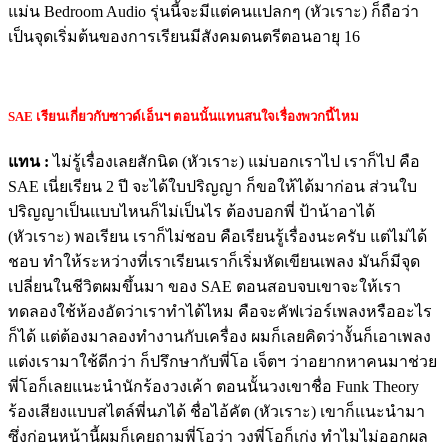
แม่น Bedroom Audio รุ่นนี้จะมีแต่คนแปลกๆ (หัวเราะ) ก็ถือว่า
เป็นจุดเริ่มต้นของการเรียนมีสังคมดนตรีตอนอายุ 16
SAE เรียนเกี่ยวกับซาวด์เอ็นฯ ตอนนั้นแทนสนใจเรื่องพวกนี้ไหม
แทน
:
ไม่รู้เรื่องเลยสักนิด (หัวเราะ) แม่บอกเราไป เราก็ไป คือ
SAE เนี่ยเรียน 2 ปี จะได้ใบปริญญา ก็ขอให้ได้มาก่อน ส่วนใบ
ปริญญาเป็นแบบไหนก็ไม่เป็นไร ต้องบอกพี่ ป้าน้าอาได้
(หัวเราะ) พอเรียน เราก็ไม่ชอบ คือเรียนรู้เรื่องนะครับ แต่ไม่ได้
ชอบ ทำให้ระหว่างที่เราเรียนเราก็เริ่มหัดเขียนเพลง มันก็มีจุด
เปลี่ยนในชีวิตผมขึ้นมา ของ SAE ตอนสอบจบเขาจะให้เรา
ทดลองใช้ห้องอัดว่าเราทำได้ไหม คือจะคัฟเว่อร์เพลงหรืออะไร
ก็ได้ แต่ต้องมาลองทำงานกับเครื่อง ผมก็เลยคิดว่างั้นก็เอาเพลง
แต่งเรามาใช้ดีกว่า ก็ปรึกษากับพี่โอ เจ็ตฯ ว่าอยากหาคนมาช่วย
พี่โอก็เลยแนะนำนักร้องวงเค้า ตอนนั้นวงเขาชื่อ Funk Theory
ร้องเสียงแบบสไตล์พี่นภได้ ชื่อไอ้คัต (หัวเราะ) เขาก็แนะนำมา
ซึ่งก่อนหน้านี้ผมก็เคยถามพี่โอว่า วงพี่โอก็เก่ง ทำไมไม่ออกผล