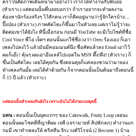
คราวนี้ตัดภาพเดินหน้ามาอย่างไว เราก็ได้ทำงานกับพี่บอย
(หัวเราะ) แต่ตอนนั้นพี่บอยบอกว่า ถ้าเราอยากจะทำผลงาน
ต้องหานักร้องจริงๆ ไว้สักคน เราก็คิดอยู่นานว่ารู้จักใครบ้าง…
ปิ๊งป่อง (หัวเราะ) ภาพคัตโตะก็ขึ้นมาในหัวเลย แต่เราไม่รู้ว่าจะ
ติดต่อเขาได้ยังไง ทีนี้เมื่อก่อน ก่อนมี YouTube จะมีเว็บไซต์ที่ชื่อ
Cool Voice พี่โอ เจ็ตฯ ตอนนั้นแกใช้ชื่อวงว่า Oreo ร้องเอง ก็เอา
เพลงไปลงไว้ แล้วมันมีคอมเมนต์นึง ชื่อคัตแล้วลง Email เอาไว้
ผมก็เอ๊ะ! คุ้นๆ ผมเอาอีเมลล์ไปแอดใน MSN ตึ๊ง!ดึ่ง! (หัวเราะ) ก็
ขึ้นเป็นคัตโตะ เลยได้คุยกัน ซึ่งตอนคุยก็แค่ลองชวนว่ามาลอง
ทำเพลงกันมั้ย เลยได้ทำด้วยกัน ก็จากตอนนั้นเป็นต้นมาถึงตอนนี้
ก็ 15 ปี แล้ว (หัวเราะ)
แต่ตอนนั้นทำเพลงกันยังไง เพราะมันไม่ได้ง่ายแบบยุคนี้
แทน
:
ตอนนั้นเป็นยุคแรกๆ ของ Cakewalk, Fruity Loop เลยนะ
ตอนนั้นผมโชคดีที่ญาติผม เจพี (เจรามายห์ ลิปพัภลภ) ทำงานแก
รมมี่ เขาทำเพลงให้ คริสทีน จิระวงศ์วิโรจน์ (2 Become 1) บ้าน