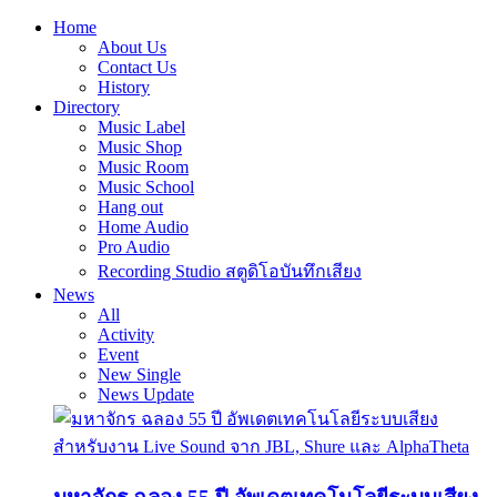
Home
About Us
Contact Us
History
Directory
Music Label
Music Shop
Music Room
Music School
Hang out
Home Audio
Pro Audio
Recording Studio สตูดิโอบันทึกเสียง
News
All
Activity
Event
New Single
News Update