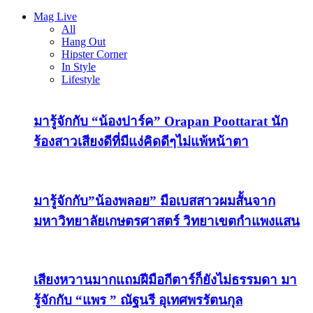
Mag Live
All
Hang Out
Hipster Corner
In Style
Lifestyle
มารู้จักกับ “น้องปาร์ค” Orapan Poottarat นัก
ร้องสาวเสียงดีที่มีแง่คิดดีๆไม่แพ้หน้าตา
มารู้จักกับ”น้องพลอย” มือเบสสาวผมสั้นจาก
มหาวิทยาลัยเกษตรศาสตร์ วิทยาเขตกำแพงแสน
เสียงหวานมากแถมฝีมือกีตาร์ก็ยังไม่ธรรมดา มา
รู้จักกับ “แพร ” ณัฐนรี อุเทศพรรัตนกุล