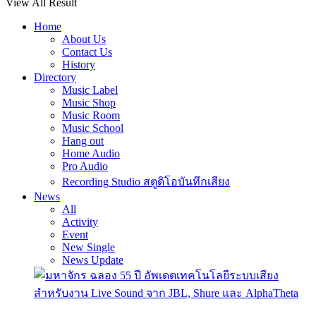
View All Result
Home
About Us
Contact Us
History
Directory
Music Label
Music Shop
Music Room
Music School
Hang out
Home Audio
Pro Audio
Recording Studio สตูดิโอบันทึกเสียง
News
All
Activity
Event
New Single
News Update