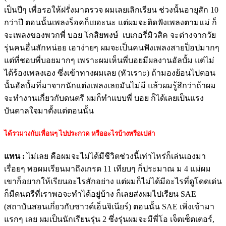
เป็นปีๆ เพื่อรอให้ฝรั่งมาตรวจ ผมเลยเลิกเรียน ช่วงนั้นอายุสัก 10
กว่าปี ตอนนั้นเพลงร็อคก็เยอะนะ แต่ผมจะติดฟังเพลงตามแม่ ก็
จะเพลงของพวกพี่ บอย โกสิยพงษ์ เบเกอรี่มิวสิค จะต่างจากวัย
รุ่นคนอื่นสักหน่อย เอาง่ายๆ ผมจะเป็นคนฟังเพลงสายป็อปมากๆ
แต่ที่ชอบพี่บอยมากๆ เพราะผมเห็นพี่บอยมีผลงานอัลบั้ม แต่ไม่
ได้ร้องเพลงเอง ซึ่งเข้าทางผมเลย (หัวเราะ) ถ้ามองย้อนไปตอน
นั้นอัลบั้มที่มาจากนักแต่งเพลงเลยมันไม่มี แล้วผมรู้สึกว่าถ้าผม
จะทำงานเกี่ยวกับดนตรี ผมก็ทำแบบพี่ บอย ก็ได้เลยเป็นแรง
บันดาลใจมาตั้งแต่ตอนนั้น
ได้รวมวงกับเพื่อนๆ ไปประกวด หรืออะไรบ้างหรือเปล่า
แทน
:
ไม่เลย คือผมจะไม่ได้มีชีวิตช่วงนี้เท่าไหร่ก็เล่นเองมา
เรื่อยๆ พอผมเรียนมาถึงเกรด 11 เทียบๆ ก็ประมาณ ม 4 แม่ผม
เขาก็อยากให้เรียนอะไรสักอย่าง แต่ผมก็ไม่ได้มีอะไรที่ดูโดดเด่น
ก็มีดนตรีที่เราพอจะทำได้อยู่บ้าง ก็เลยส่งผมไปเรียน SAE
(สถาบันสอนเกี่ยวกับซาวด์เอ็นจิเนียร์) ตอนนั้น SAE เพิ่งเข้ามา
แรกๆ เลย ผมเป็นนักเรียนรุ่น 2 ซึ่งรุ่นผมจะมีพี่โอ เจ็ตเซ็ตเตอร์,