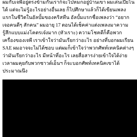
ผมกับเจพีอยู่ตรงข้ามกันเราก็จะไปหมกอยู่บ้านเขา ผมเล่นเปียโน
ได้ แต่จะไม่รู้อะไรอย่างอื่นเลย ก็ไปศึกษาแล้วก็ได้เขียนเพลง
แรกในชีวิตในอัลบั้มของคริสทีน อัลบั้มแรกชื่อเพลงว่า “อยาก
เจอคนดีๆ สักคน” ผมอายุ 17 ตอนได้เช็คค่าแต่งเพลงมาความ
รู้สึกแบบแม่งโคตรเจ๋งมาก (หัวเราะ) ความโชคดีก็คือพวก
เครื่องของเจพี เราเข้าใจว่ามันเรียกว่าอะไร อย่างที่บอกผมเรียน
SAE ผมอาจจะไม่ได้ชอบ แต่ผมก็เข้าใจว่าพวกศัพท์เทคนิคต่างๆ
ว่ามันเรียกว่าอะไร มีหน้าที่อะไร เลยสื่อสารง่ายเข้าใจได้ง่าย
เวลาผมคุยกับพวกซาวด์เอ็นฯ ก็จะบอกศัพท์เทคนิคเขาได้
ประมาณนึง