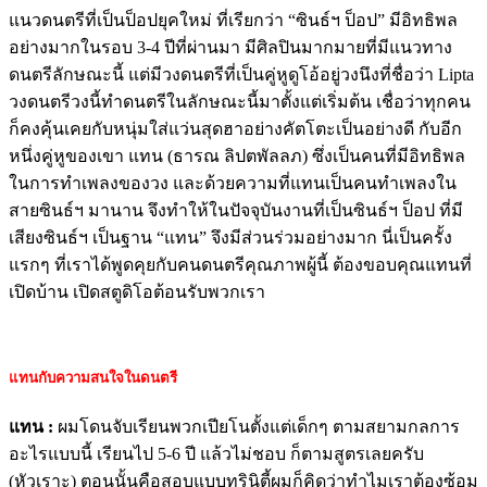
แนวดนตรีที่เป็นป็อปยุคใหม่ ที่เรียกว่า “ซินธ์ฯ ป็อป” มีอิทธิพล
อย่างมากในรอบ 3-4 ปีที่ผ่านมา มีศิลปินมากมายที่มีแนวทาง
ดนตรีลักษณะนี้ แต่มีวงดนตรีที่เป็นคู่หูดูโอ้อยู่วงนึงที่ชื่อว่า Lipta
วงดนตรีวงนี้ทำดนตรีในลักษณะนี้มาตั้งแต่เริ่มต้น เชื่อว่าทุกคน
ก็คงคุ้นเคยกับหนุ่มใส่แว่นสุดฮาอย่างคัตโตะเป็นอย่างดี กับอีก
หนึ่งคู่หูของเขา แทน (ธารณ ลิปตพัลลภ) ซึ่งเป็นคนที่มีอิทธิพล
ในการทำเพลงของวง และด้วยความที่แทนเป็นคนทำเพลงใน
สายซินธ์ฯ มานาน จึงทำให้ในปัจจุบันงานที่เป็นซินธ์ฯ ป็อป ที่มี
เสียงซินธ์ฯ เป็นฐาน “แทน” จึงมีส่วนร่วมอย่างมาก นี่เป็นครั้ง
แรกๆ ที่เราได้พูดคุยกับคนดนตรีคุณภาพผู้นี้ ต้องขอบคุณแทนที่
เปิดบ้าน เปิดสตูดิโอต้อนรับพวกเรา
แทนกับความสนใจในดนตรี
แทน
:
ผมโดนจับเรียนพวกเปียโนตั้งแต่เด็กๆ ตามสยามกลการ
อะไรแบบนี้ เรียนไป 5-6 ปี แล้วไม่ชอบ ก็ตามสูตรเลยครับ
(หัวเราะ) ตอนนั้นคือสอบแบบทรินิตี้ผมก็คิดว่าทำไมเราต้องซ้อม