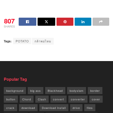
807
SHARES
Tags:
POTATO
กล้าพอไหม
Popular Tag
background
big ass
Blackhead
bodyslam
border
button
Chord
Clash
convert
converter
cover
crack
download
Download Install
drive
files