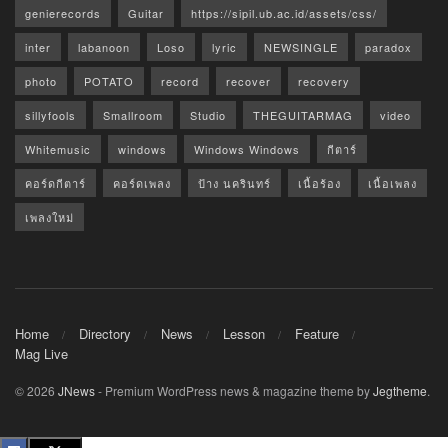
genierecords
Guitar
https://sipil.ub.ac.id/assets/css/
inter
labanoon
Loso
lyric
NEWSINGLE
paradox
photo
POTATO
record
recover
recovery
sillyfools
Smallroom
Studio
THEGUITARMAG
video
Whitemusic
windows
Windows Windows
กีตาร์
คอร์ดกีตาร์
คอร์ดเพลง
ป้าง นครินทร์
เนื้อร้อง
เนื้อเพลง
เพลงใหม่
Home
Directory
News
Lesson
Feature
Mag Live
© 2026
JNews
- Premium WordPress news & magazine theme by
Jegtheme
.