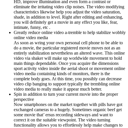
HD, improve illumination and even form a contrast or
eliminate the irritating video clip noises. The video modifying
characteristics likewise help you adjust the video saturation,
shade, in addition to level. Right after editing and enhancing,
you will definitely get a movie in any effect you like, fear,
intimate, funny, etc .
Greatly reduce online video a-tremble to help stabilize wobbly
online video media
As soon as wring your own personal cell phone to be able to
do a movie, the particular registered movie moves not as an
entirely stabilization nevertheless an altered wave. This online
video via shaker will make up worldwide movement to hold
main things dependable. Once you acquire the dimensions
sport activity video inside the aerial shoot or movement online
video media containing kinds of monitors, there is the
complete body goes. At this time, you possibly can decrease
video clip banging to support typically the trembling online
video media to really make it appear much better.
Spin in addition to turn your current movie into the proper
perspective
Now smartphones on the market together with pills have got
exchanged cameras to a hugely. Sometimes organic beef get
some movie that’ ersus recording sideways and want to
correct it on the suitable viewpoint. The video turning
functionality allows you to effortlessly help make changes to