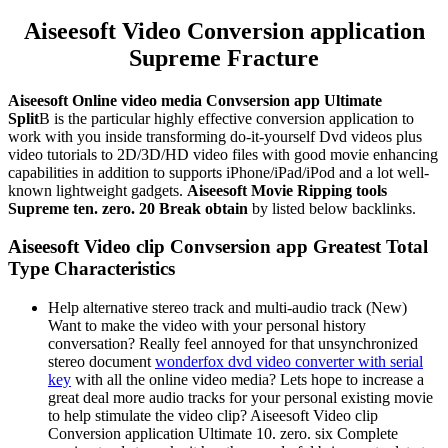
Aiseesoft Video Conversion application
Supreme Fracture
Aiseesoft Online video media Convsersion app Ultimate
Split
В is the particular highly effective conversion application to
work with you inside transforming do-it-yourself Dvd videos plus
video tutorials to 2D/3D/HD video files with good movie enhancing
capabilities in addition to supports iPhone/iPad/iPod and a lot well-
known lightweight gadgets.
Aiseesoft Movie Ripping tools
Supreme ten. zero. 20 Break obtain
by listed below backlinks.
Aiseesoft Video clip Convsersion app Greatest Total
Type Characteristics
Help alternative stereo track and multi-audio track (New)
Want to make the video with your personal history
conversation? Really feel annoyed for that unsynchronized
stereo document
wonderfox dvd video converter with serial
key
with all the online video media? Lets hope to increase a
great deal more audio tracks for your personal existing movie
to help stimulate the video clip? Aiseesoft Video clip
Conversion application Ultimate 10. zero. six Complete