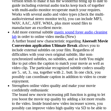
version tends to make it has the wonderful bring up to date to
guide including external audio tracks keep track of together
with multi-audio monitor recuperate match your requires.
Works with several audio and video types (check the multi-
audio/external stereo monitor tech), you can include MP3,
WAV, AAC, AIFF, WMA, plus more sound files to
manufacture an excellent movie.
Add more external subtitle
magix sound forge audio cleaning
lab
in order to online video media (New)
A further brand new characteristic regarding
Aiseesoft Movie
Conversion application Ultimate Break
allows you to
include external subtitles on your film. Regardless of
difficulties with your own original subtitle, like non-
synchronized subtitles, no subtitles, and so forth You might
like to put often the caption to match your movie as well as
video clip. The particular recognized subtitle codecs usually
are 5.. srt, 3.. ssa, together with 2.. butt. In one click, you
possibly can coordinate caption in addition to video to create
enjoyment.
Strengthen online video quality and make your movie
confidently enthusiastic
The brand new movie increasing pill function is going to let
you boost the movie top quality by adding a lot more results
to the video. Inside brand-new video increaser screen, you
possibly can improve video high quality via SD to be able to