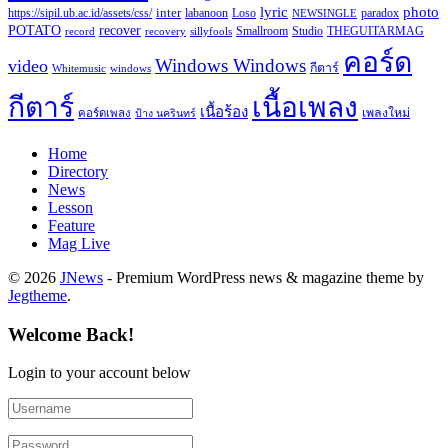
lyric
photo
https://sipil.ub.ac.id/assets/css/
inter
paradox
labanoon
Loso
NEWSINGLE
recover
POTATO
record
recovery
sillyfools
Smallroom
Studio
THEGUITARMAG
คอร์ด
Windows Windows
video
กีตาร์
Whitemusic
windows
กีตาร์
เนื้อเพลง
เนื้อร้อง
เพลงใหม่
คอร์ดเพลง
ป้าง นครินทร์
Home
Directory
News
Lesson
Feature
Mag Live
© 2026
JNews
- Premium WordPress news & magazine theme by
Jegtheme
.
Welcome Back!
Login to your account below