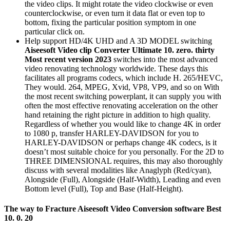
the video clips. It might rotate the video clockwise or even
counterclockwise, or even turn it data flat or even top to
bottom, fixing the particular position symptom in one
particular click on.
Help support HD/4K UHD and A 3D MODEL switching
Aiseesoft Video clip Converter Ultimate 10. zero. thirty
Most recent version 2023
switches into the most advanced
video renovating technology worldwide. These days this
facilitates all programs codecs, which include H. 265/HEVC,
They would. 264, MPEG, Xvid, VP8, VP9, and so on With
the most recent switching powerplant, it can supply you with
often the most effective renovating acceleration on the other
hand retaining the right picture in addition to high quality.
Regardless of whether you would like to change 4K in order
to 1080 p, transfer HARLEY-DAVIDSON for you to
HARLEY-DAVIDSON or perhaps change 4K codecs, is it
doesn’t most suitable choice for you personally. For the 2D to
THREE DIMENSIONAL requires, this may also thoroughly
discuss with several modalities like Anaglyph (Red/cyan),
Alongside (Full), Alongside (Half-Width), Leading and even
Bottom level (Full), Top and Base (Half-Height).
The way to Fracture Aiseesoft Video Conversion software Best
10. 0. 20