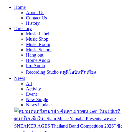
Home
About Us
Contact Us
History
Directory
Music Label
Music Shop
Music Room
Music School
Hang out
Home Audio
Pro Audio
Recording Studio สตูดิโอบันทึกเสียง
News
All
Activity
Event
New Single
News Update