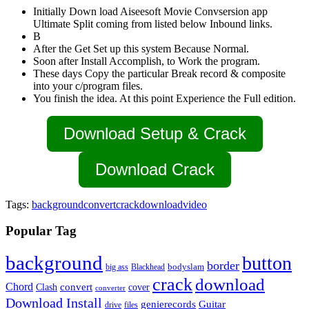
Initially Down load Aiseesoft Movie Convsersion app
Ultimate Split coming from listed below Inbound links.
В
After the Get Set up this system Because Normal.
Soon after Install Accomplish, to Work the program.
These days Copy the particular Break record & composite
into your c/program files.
You finish the idea. At this point Experience the Full edition.
Download Setup & Crack
Download Crack
Tags:
background
convert
crack
download
video
Popular Tag
background
button
border
Blackhead
bodyslam
big ass
crack
download
Chord
Clash
convert
cover
converter
Download Install
Guitar
genierecords
files
drive