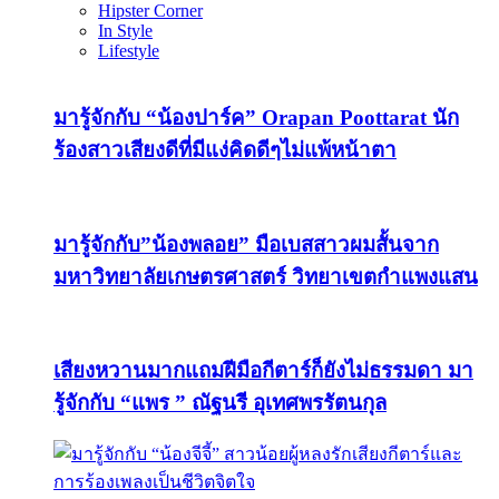
Hipster Corner
In Style
Lifestyle
มารู้จักกับ “น้องปาร์ค” Orapan Poottarat นัก
ร้องสาวเสียงดีที่มีแง่คิดดีๆไม่แพ้หน้าตา
มารู้จักกับ”น้องพลอย” มือเบสสาวผมสั้นจาก
มหาวิทยาลัยเกษตรศาสตร์ วิทยาเขตกำแพงแสน
เสียงหวานมากแถมฝีมือกีตาร์ก็ยังไม่ธรรมดา มา
รู้จักกับ “แพร ” ณัฐนรี อุเทศพรรัตนกุล