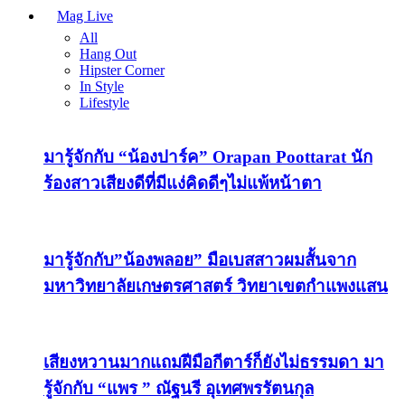
Mag Live
All
Hang Out
Hipster Corner
In Style
Lifestyle
มารู้จักกับ “น้องปาร์ค” Orapan Poottarat นัก
ร้องสาวเสียงดีที่มีแง่คิดดีๆไม่แพ้หน้าตา
มารู้จักกับ”น้องพลอย” มือเบสสาวผมสั้นจาก
มหาวิทยาลัยเกษตรศาสตร์ วิทยาเขตกำแพงแสน
เสียงหวานมากแถมฝีมือกีตาร์ก็ยังไม่ธรรมดา มา
รู้จักกับ “แพร ” ณัฐนรี อุเทศพรรัตนกุล