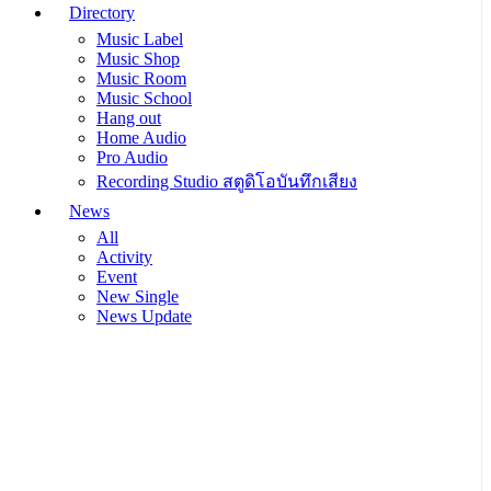
Directory
Music Label
Music Shop
Music Room
Music School
Hang out
Home Audio
Pro Audio
Recording Studio สตูดิโอบันทึกเสียง
News
All
Activity
Event
New Single
News Update