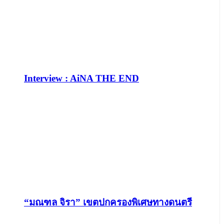
Interview : AiNA THE END
“มณฑล จิรา” เขตปกครองพิเศษทางดนตรี