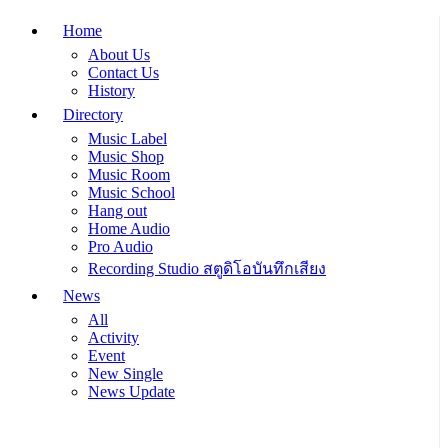
Home
About Us
Contact Us
History
Directory
Music Label
Music Shop
Music Room
Music School
Hang out
Home Audio
Pro Audio
Recording Studio สตูดิโอบันทึกเสียง
News
All
Activity
Event
New Single
News Update