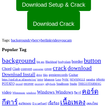
Download Setup & Crack
Download Crack
Tags:
background
cyber
cyberlink
video
youcam
Popular Tag
background
button
border
Blackhead
bodyslam
big ass
crack
download
Chord
Clash
convert
cover
converter
Download Install
Guitar
genierecords
files
drive
lyric
photo
https://sipil.ub.ac.id/assets/css/
inter
paradox
labanoon
Loso
NEWSINGLE
recover
POTATO
record
recovery
sillyfools
Smallroom
Studio
THEGUITARMAG
คอร์ด
Windows Windows
video
กีตาร์
Whitemusic
windows
กีตาร์
เนื้อเพลง
เนื้อร้อง
เพลงใหม่
คอร์ดเพลง
ป้าง นครินทร์