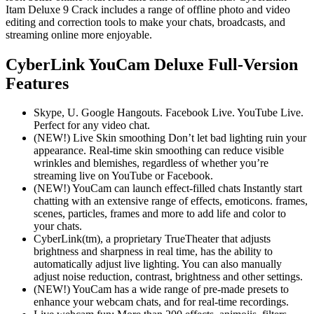
Itam Deluxe 9 Crack includes a range of offline photo and video
editing and correction tools to make your chats, broadcasts, and
streaming online more enjoyable.
CyberLink YouCam Deluxe Full-Version
Features
Skype, U. Google Hangouts. Facebook Live. YouTube Live.
Perfect for any video chat.
(NEW!) Live Skin smoothing Don’t let bad lighting ruin your
appearance. Real-time skin smoothing can reduce visible
wrinkles and blemishes, regardless of whether you’re
streaming live on YouTube or Facebook.
(NEW!) YouCam can launch effect-filled chats Instantly start
chatting with an extensive range of effects, emoticons. frames,
scenes, particles, frames and more to add life and color to
your chats.
CyberLink(tm), a proprietary TrueTheater that adjusts
brightness and sharpness in real time, has the ability to
automatically adjust live lighting. You can also manually
adjust noise reduction, contrast, brightness and other settings.
(NEW!) YouCam has a wide range of pre-made presets to
enhance your webcam chats, and for real-time recordings.