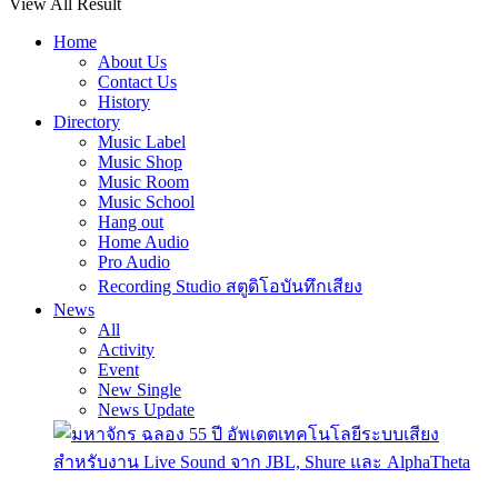
View All Result
Home
About Us
Contact Us
History
Directory
Music Label
Music Shop
Music Room
Music School
Hang out
Home Audio
Pro Audio
Recording Studio สตูดิโอบันทึกเสียง
News
All
Activity
Event
New Single
News Update