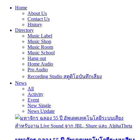
Home
About Us
Contact Us
History
Directory
Music Label
Music Shop
Music Room
Music School
Hang out
Home Audio
Pro Audio
Recording Studio สตูดิโอบันทึกเสียง
News
All
Activity
Event
New Single
News Update