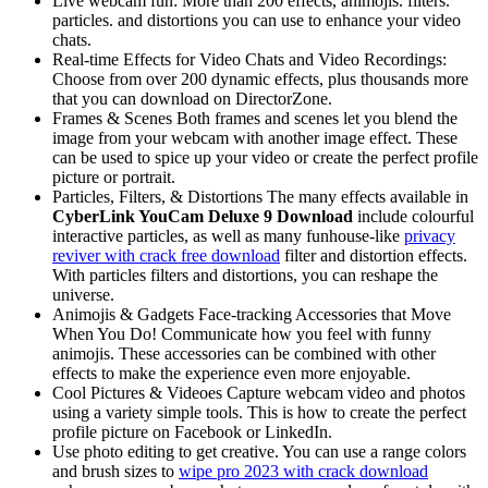
Live webcam fun: More than 200 effects, animojis. filters.
particles. and distortions you can use to enhance your video
chats.
Real-time Effects for Video Chats and Video Recordings:
Choose from over 200 dynamic effects, plus thousands more
that you can download on DirectorZone.
Frames & Scenes Both frames and scenes let you blend the
image from your webcam with another image effect. These
can be used to spice up your video or create the perfect profile
picture or portrait.
Particles, Filters, & Distortions The many effects available in
CyberLink YouCam Deluxe 9 Download
include colourful
interactive particles, as well as many funhouse-like
privacy
reviver with crack free download
filter and distortion effects.
With particles filters and distortions, you can reshape the
universe.
Animojis & Gadgets Face-tracking Accessories that Move
When You Do! Communicate how you feel with funny
animojis. These accessories can be combined with other
effects to make the experience even more enjoyable.
Cool Pictures & Videoes Capture webcam video and photos
using a variety simple tools. This is how to create the perfect
profile picture on Facebook or LinkedIn.
Use photo editing to get creative. You can use a range colors
and brush sizes to
wipe pro 2023 with crack download