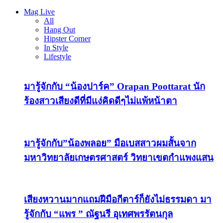
Mag Live
All
Hang Out
Hipster Corner
In Style
Lifestyle
มารู้จักกับ “น้องปาร์ค” Orapan Poottarat นัก
ร้องสาวเสียงดีที่มีแง่คิดดีๆไม่แพ้หน้าตา
มารู้จักกับ”น้องพลอย” มือเบสสาวผมสั้นจาก
มหาวิทยาลัยเกษตรศาสตร์ วิทยาเขตกำแพงแสน
เสียงหวานมากแถมฝีมือกีตาร์ก็ยังไม่ธรรมดา มา
รู้จักกับ “แพร ” ณัฐนรี อุเทศพรรัตนกุล