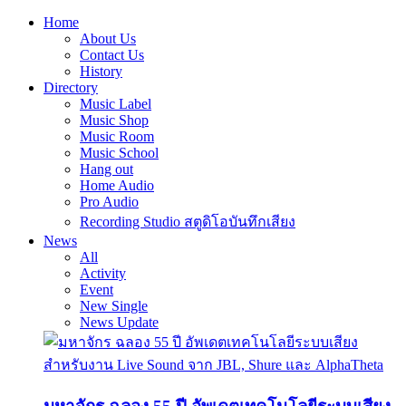
Home
About Us
Contact Us
History
Directory
Music Label
Music Shop
Music Room
Music School
Hang out
Home Audio
Pro Audio
Recording Studio สตูดิโอบันทึกเสียง
News
All
Activity
Event
New Single
News Update