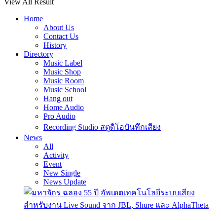
View All Result
Home
About Us
Contact Us
History
Directory
Music Label
Music Shop
Music Room
Music School
Hang out
Home Audio
Pro Audio
Recording Studio สตูดิโอบันทึกเสียง
News
All
Activity
Event
New Single
News Update