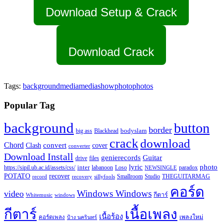
Download Setup & Crack
Download Crack
Tags:
background
media
mediashow
photo
photos
Popular Tag
background
button
border
Blackhead
bodyslam
big ass
crack
download
Chord
Clash
convert
cover
converter
Download Install
Guitar
genierecords
files
drive
lyric
photo
https://sipil.ub.ac.id/assets/css/
inter
paradox
labanoon
Loso
NEWSINGLE
recover
POTATO
record
recovery
sillyfools
Smallroom
Studio
THEGUITARMAG
คอร์ด
Windows Windows
video
กีตาร์
Whitemusic
windows
กีตาร์
เนื้อเพลง
เนื้อร้อง
เพลงใหม่
คอร์ดเพลง
ป้าง นครินทร์