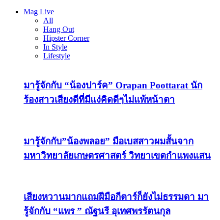
Mag Live
All
Hang Out
Hipster Corner
In Style
Lifestyle
มารู้จักกับ “น้องปาร์ค” Orapan Poottarat นัก
ร้องสาวเสียงดีที่มีแง่คิดดีๆไม่แพ้หน้าตา
มารู้จักกับ”น้องพลอย” มือเบสสาวผมสั้นจาก
มหาวิทยาลัยเกษตรศาสตร์ วิทยาเขตกำแพงแสน
เสียงหวานมากแถมฝีมือกีตาร์ก็ยังไม่ธรรมดา มา
รู้จักกับ “แพร ” ณัฐนรี อุเทศพรรัตนกุล