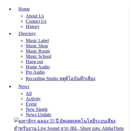
Home
About Us
Contact Us
History
Directory
Music Label
Music Shop
Music Room
Music School
Hang out
Home Audio
Pro Audio
Recording Studio สตูดิโอบันทึกเสียง
News
All
Activity
Event
New Single
News Update