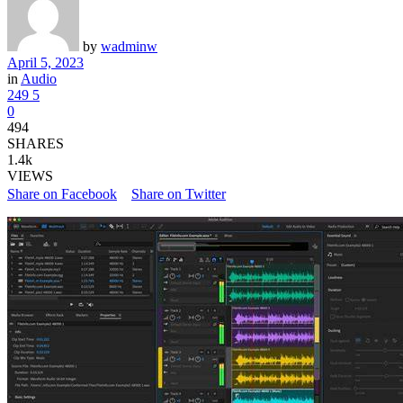
by
wadminw
April 5, 2023
in
Audio
249
5
0
494
SHARES
1.4k
VIEWS
Share on Facebook
Share on Twitter