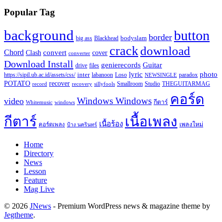
Popular Tag
background
button
border
Blackhead
bodyslam
big ass
crack
download
Chord
Clash
convert
cover
converter
Download Install
Guitar
genierecords
files
drive
lyric
photo
https://sipil.ub.ac.id/assets/css/
inter
paradox
labanoon
Loso
NEWSINGLE
recover
POTATO
record
recovery
sillyfools
Smallroom
Studio
THEGUITARMAG
คอร์ด
Windows Windows
video
กีตาร์
Whitemusic
windows
กีตาร์
เนื้อเพลง
เนื้อร้อง
เพลงใหม่
คอร์ดเพลง
ป้าง นครินทร์
Home
Directory
News
Lesson
Feature
Mag Live
© 2026
JNews
- Premium WordPress news & magazine theme by
Jegtheme
.