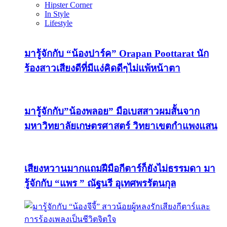
Hipster Corner
In Style
Lifestyle
มารู้จักกับ “น้องปาร์ค” Orapan Poottarat นัก
ร้องสาวเสียงดีที่มีแง่คิดดีๆไม่แพ้หน้าตา
มารู้จักกับ”น้องพลอย” มือเบสสาวผมสั้นจาก
มหาวิทยาลัยเกษตรศาสตร์ วิทยาเขตกำแพงแสน
เสียงหวานมากแถมฝีมือกีตาร์ก็ยังไม่ธรรมดา มา
รู้จักกับ “แพร ” ณัฐนรี อุเทศพรรัตนกุล