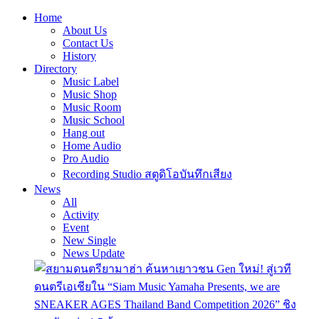
Home
About Us
Contact Us
History
Directory
Music Label
Music Shop
Music Room
Music School
Hang out
Home Audio
Pro Audio
Recording Studio สตูดิโอบันทึกเสียง
News
All
Activity
Event
New Single
News Update