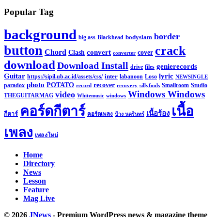
Popular Tag
background
border
Blackhead
bodyslam
big ass
button
crack
Chord
Clash
convert
cover
converter
download
Download Install
genierecords
files
drive
Guitar
lyric
https://sipil.ub.ac.id/assets/css/
inter
labanoon
Loso
NEWSINGLE
photo
recover
POTATO
paradox
record
recovery
sillyfools
Smallroom
Studio
Windows Windows
video
THEGUITARMAG
Whitemusic
windows
คอร์ดกีตาร์
เนื้อ
เนื้อร้อง
กีตาร์
คอร์ดเพลง
ป้าง นครินทร์
เพลง
เพลงใหม่
Home
Directory
News
Lesson
Feature
Mag Live
© 2026
JNews
- Premium WordPress news & magazine theme